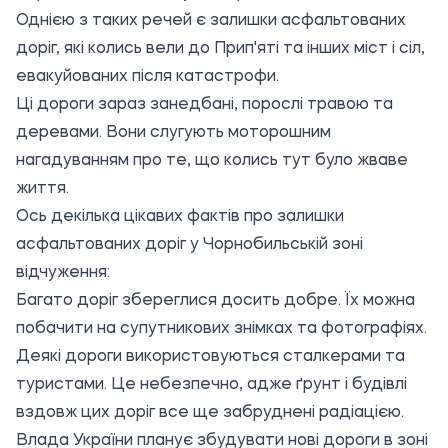
Однією з таких речей є залишки асфальтованих
доріг, які колись вели до Прип'яті та інших міст і сіл,
евакуйованих після катастрофи.
Ці дороги зараз занедбані, порослі травою та
деревами. Вони слугують моторошним
нагадуванням про те, що колись тут було жваве
життя.
Ось декілька цікавих фактів про залишки
асфальтованих доріг у Чорнобильській зоні
відчуження:
Багато доріг збереглися досить добре. Їх можна
побачити на супутникових знімках та фотографіях.
Деякі дороги використовуються сталкерами та
туристами. Це небезпечно, адже ґрунт і будівлі
вздовж цих доріг все ще забруднені радіацією.
Влада України планує збудувати нові дороги в зоні