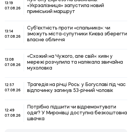
Kyiv City Express на Васильків:
13:19
«Укрзалізниця» запустила новий
07.08.26
приміський маршрут
Суб'єктність проти «спальника»: чи
13:14
зможуть міста-супутники Києва зберегти
07.08.26
власне обличчя
«Схожий на Чужого, але свій»: киян у
13:08
мережі розчулила та налякала звичайна
07.08.26
мухоловка
Трагедія на річці Рось: у Богуславі під час
12:57
відпочинку загинув 53-річний чоловік
07.08.26
Потрібно підшити чи відремонтувати
12:49
одяг? У Миронівці доступна безкоштовна
07.08.26
швачка