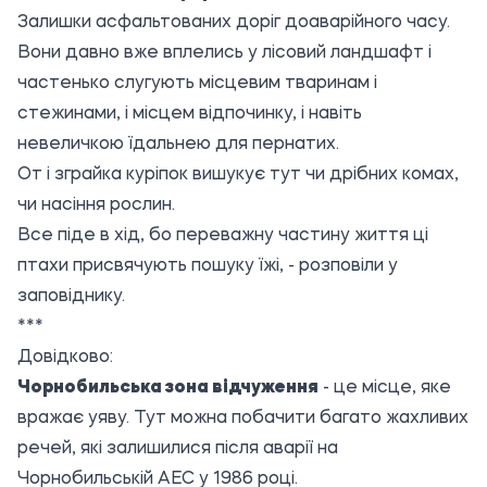
Залишки асфальтованих доріг доаварійного часу.
Вони давно вже вплелись у лісовий ландшафт і
частенько слугують місцевим тваринам і
стежинами, і місцем відпочинку, і навіть
невеличкою їдальнею для пернатих.
От і зграйка куріпок вишукує тут чи дрібних комах,
чи насіння рослин.
Все піде в хід, бо переважну частину життя ці
птахи присвячують пошуку їжі, - розповіли у
заповіднику.
***
Довідково:
Чорнобильська зона відчуження
- це місце, яке
вражає уяву. Тут можна побачити багато жахливих
речей, які залишилися після аварії на
Чорнобильській АЕС у 1986 році.