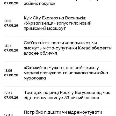
зайвих покупок
07.08.26
Kyiv City Express на Васильків:
13:19
«Укрзалізниця» запустила новий
07.08.26
приміський маршрут
Суб'єктність проти «спальника»: чи
13:14
зможуть міста-супутники Києва зберегти
07.08.26
власне обличчя
«Схожий на Чужого, але свій»: киян у
13:08
мережі розчулила та налякала звичайна
07.08.26
мухоловка
Трагедія на річці Рось: у Богуславі під час
12:57
відпочинку загинув 53-річний чоловік
07.08.26
Потрібно підшити чи відремонтувати
12:49