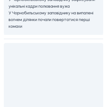
У Чорнобильському заповіднику зафіксували
унікальні кадри полювання вужа
У Чорнобильському заповіднику на випалені
вогнем ділянки почали повертатися перші
комахи