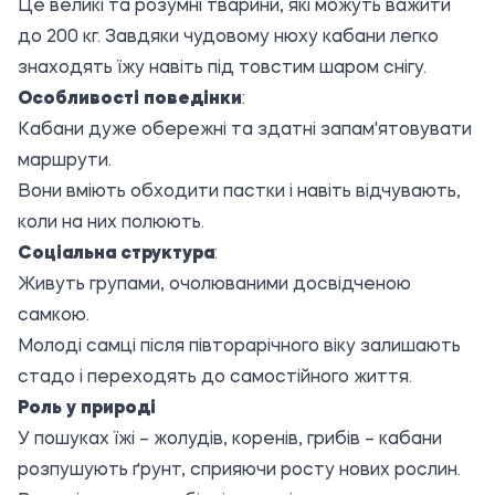
Це великі та розумні тварини, які можуть важити
до 200 кг. Завдяки чудовому нюху кабани легко
знаходять їжу навіть під товстим шаром снігу.
Особливості поведінки
:
Кабани дуже обережні та здатні запам'ятовувати
маршрути.
Вони вміють обходити пастки і навіть відчувають,
коли на них полюють.
Соціальна структура
:
Живуть групами, очолюваними досвідченою
самкою.
Молоді самці після півторарічного віку залишають
стадо і переходять до самостійного життя.
Роль у природі
У пошуках їжі – жолудів, коренів, грибів – кабани
розпушують ґрунт, сприяючи росту нових рослин.