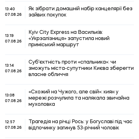
Як зібрати домашній набір канцелярії без
13:40
зайвих покупок
07.08.26
Kyiv City Express на Васильків:
13:19
«Укрзалізниця» запустила новий
07.08.26
приміський маршрут
Суб'єктність проти «спальника»: чи
13:14
зможуть міста-супутники Києва зберегти
07.08.26
власне обличчя
«Схожий на Чужого, але свій»: киян у
13:08
мережі розчулила та налякала звичайна
07.08.26
мухоловка
Трагедія на річці Рось: у Богуславі під час
12:57
відпочинку загинув 53-річний чоловік
07.08.26