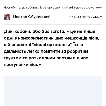
Чорнобильські кабани: лісові археологи, які змінюють екосистему
Нестор Обухівський
ЧИТАТЬ НА РУССКОМ
Дикі кабани, або Sus scrofa, – це не лише
одні з найхаризматичніших мешканців лісів,
а й справжні "лісові археологи". Їхню
діяльність легко помітити за розритим
ґрунтом та розкиданим листям під час
прогулянки лісом.