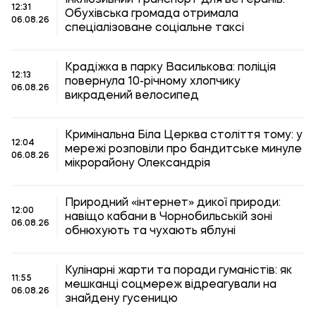
Інклюзивний транспорт для ветеранів:
12:31
Обухівська громада отримала
06.08.26
спеціалізоване соціальне таксі
Крадіжка в парку Василькова: поліція
12:13
повернула 10-річному хлопчику
06.08.26
викрадений велосипед
Кримінальна Біла Церква століття тому: у
12:04
мережі розповіли про бандитське минуле
06.08.26
мікрорайону Олександрія
Природний «інтернет» дикої природи:
12:00
навіщо кабани в Чорнобильській зоні
06.08.26
обнюхують та чухають яблуні
Кулінарні жарти та поради гуманістів: як
11:55
мешканці соцмереж відреагували на
06.08.26
знайдену гусеницю