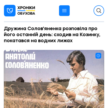
Дружина Солов'яненка розповіла про
його останній день: сходив на Козинку,
покатався на водних лижах