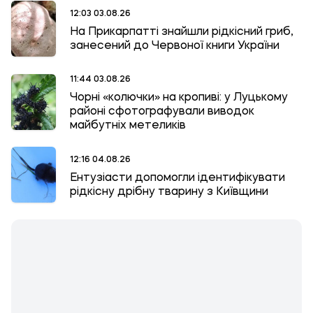
12:03 03.08.26
На Прикарпатті знайшли рідкісний гриб,
занесений до Червоної книги України
11:44 03.08.26
Чорні «колючки» на кропиві: у Луцькому
районі сфотографували виводок
майбутніх метеликів
12:16 04.08.26
Ентузіасти допомогли ідентифікувати
рідкісну дрібну тварину з Київщини