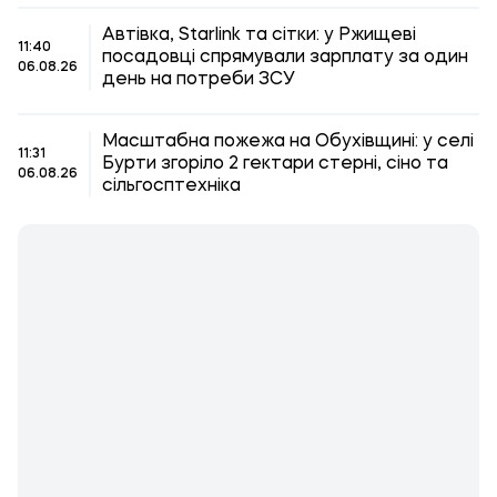
Автівка, Starlink та сітки: у Ржищеві
11:40
посадовці спрямували зарплату за один
06.08.26
день на потреби ЗСУ
Масштабна пожежа на Обухівщині: у селі
11:31
Бурти згоріло 2 гектари стерні, сіно та
06.08.26
сільгосптехніка