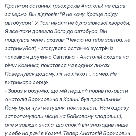
Протягом останніх трьох років Анатолій не сідав
за кермо. Він відповів: "Я не хочу. Краще поїду
автобусом". У Толі ніколи не було зіркової хвороби.
Я все-таки довезла його до автобуса. Він
поцілував мене і сказав: "Чекаю на тебе завтра, не
затримуйся", -
згадувала останню зустріч із
чоловіком дружина Світлана. -
Анатолій сходив на
річку Козинка, покатався на водних лижах.
Повернувся додому, ліг на ліжко і ... помер. Не
витримало серце.
- Зараз я розумію, що мій перший порив поховати
Анатолія Борисовича в Козині був правильним.
Йому були чужі метушня, помпезність. Нам одразу
запропонували місце на Байковому кладовищі,
але я завжди знала, що спокій він знаходив лише
у себе на дачі в Козині. Тепер Анатолій Борисович