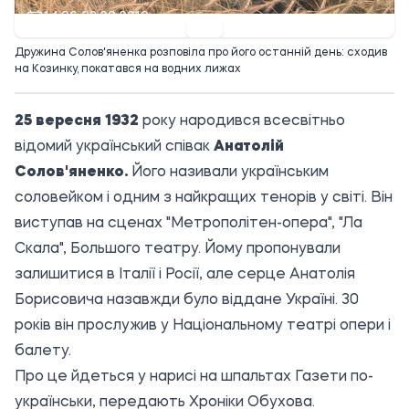
14:06 23.09.2019
Дружина Солов'яненка розповіла про його останній день: сходив
на Козинку, покатався на водних лижах
25 вересня 1932
року народився всесвітньо
відомий український співак
Анатолій
Солов'яненко.
Його називали українським
соловейком і одним з найкращих тенорів у світі. Він
виступав на сценах "Метрополітен-опера", "Ла
Скала", Большого театру. Йому пропонували
залишитися в Італії і Росії, але серце Анатолія
Борисовича назавжди було віддане Україні. 30
років він прослужив у Національному театрі опери і
балету.
Про це йдеться у нарисі на шпальтах
Газети по-
українськи
, передають Хроніки Обухова.