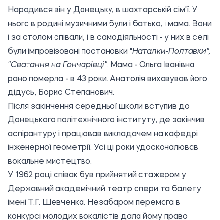
Народився він у Донецьку, в шахтарській сім'ї. У
нього в родині музичними були і батько, і мама. Вони
і за столом співали, і в самодіяльності - у них в селі
були імпровізовані постановки "
Наталки-Полтавки",
"Сватання на Гончарiвцi"
. Мама - Ольга Іванівна
рано померла - в 43 роки. Анатолія виховував його
дідусь, Борис Степанович.
Після закінчення середньої школи вступив до
Донецького політехнічного інституту, де закінчив
аспірантуру і працював викладачем на кафедрі
інженерної геометрії. Усі ці роки удосконалював
вокальне мистецтво.
У 1962 році співак був прийнятий стажером у
Державний академічний театр опери та балету
імені Т.Г. Шевченка. Незабаром перемога в
конкурсі молодих вокалістів дала йому право