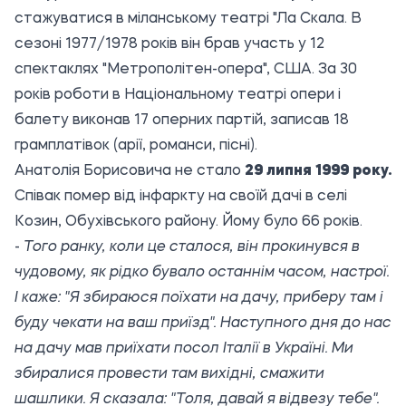
стажуватися в міланському театрі "Ла Скала. В
сезоні 1977/1978 років він брав участь у 12
спектаклях "Метрополітен-опера", США. За 30
років роботи в Національному театрі опери і
балету виконав 17 оперних партій, записав 18
грамплатівок (арії, романси, пісні).
Анатолія Борисовича не стало
29 липня 1999 року.
Співак помер від інфаркту на своїй дачі в селі
Козин, Обухівського району. Йому було 66 років.
-
Того ранку, коли це сталося, він прокинувся в
чудовому, як рідко бувало останнім часом, настрої.
І каже: "Я збираюся поїхати на дачу, приберу там і
буду чекати на ваш приїзд". Наступного дня до нас
на дачу мав приїхати посол Італії в Україні. Ми
збиралися провести там вихідні, смажити
шашлики. Я сказала: "Толя, давай я відвезу тебе".