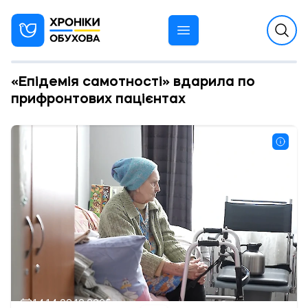
«Епідемія самотності» вдарила по
прифронтових пацієнтах
14:14 08.10.2025