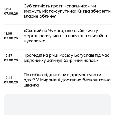
Суб'єктність проти «спальника»: чи
13:14
зможуть міста-супутники Києва зберегти
07.08.26
власне обличчя
«Схожий на Чужого, але свій»: киян у
13:08
мережі розчулила та налякала звичайна
07.08.26
мухоловка
Трагедія на річці Рось: у Богуславі під час
12:57
відпочинку загинув 53-річний чоловік
07.08.26
Потрібно підшити чи відремонтувати
12:49
одяг? У Миронівці доступна безкоштовна
07.08.26
швачка