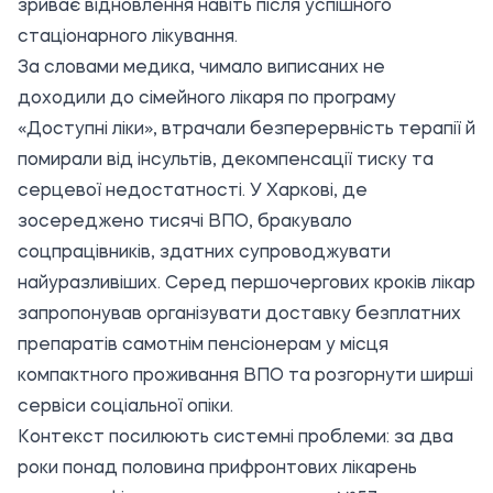
зриває відновлення навіть після успішного
стаціонарного лікування.
За словами медика, чимало виписаних не
доходили до сімейного лікаря по програму
«Доступні ліки», втрачали безперервність терапії й
помирали від інсультів, декомпенсації тиску та
серцевої недостатності. У Харкові, де
зосереджено тисячі ВПО, бракувало
соцпрацівників, здатних супроводжувати
найуразливіших. Серед першочергових кроків лікар
запропонував організувати доставку безплатних
препаратів самотнім пенсіонерам у місця
компактного проживання ВПО та розгорнути ширші
сервіси соціальної опіки.
Контекст посилюють системні проблеми: за два
роки понад половина прифронтових лікарень