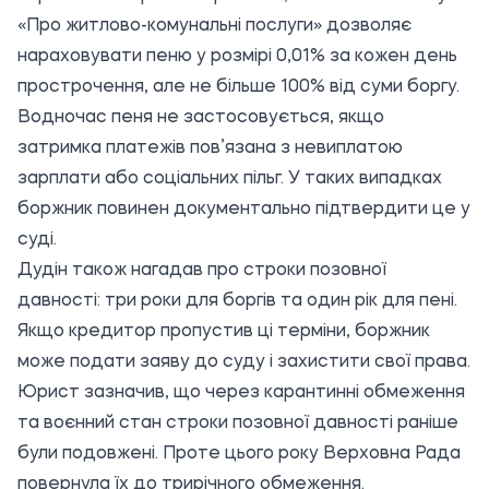
«Про житлово-комунальні послуги» дозволяє
нараховувати пеню у розмірі 0,01% за кожен день
прострочення, але не більше 100% від суми боргу.
Водночас пеня не застосовується, якщо
затримка платежів пов’язана з невиплатою
зарплати або соціальних пільг. У таких випадках
боржник повинен документально підтвердити це у
суді.
Дудін також нагадав про строки позовної
давності: три роки для боргів та один рік для пені.
Якщо кредитор пропустив ці терміни, боржник
може подати заяву до суду і захистити свої права.
Юрист зазначив, що через карантинні обмеження
та воєнний стан строки позовної давності раніше
були подовжені. Проте цього року Верховна Рада
повернула їх до трирічного обмеження.