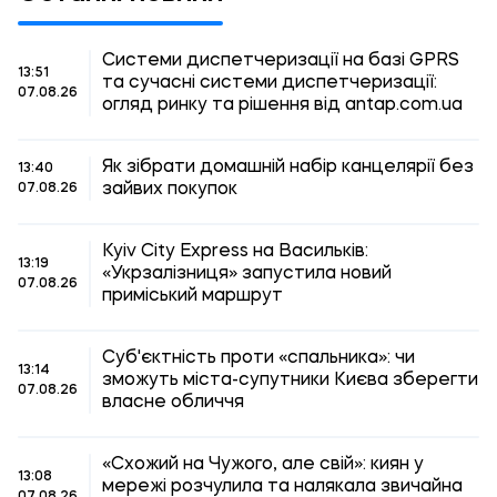
Системи диспетчеризації на базі GPRS
13:51
та сучасні системи диспетчеризації:
07.08.26
огляд ринку та рішення від antap.com.ua
Як зібрати домашній набір канцелярії без
13:40
зайвих покупок
07.08.26
Kyiv City Express на Васильків:
13:19
«Укрзалізниця» запустила новий
07.08.26
приміський маршрут
Суб'єктність проти «спальника»: чи
13:14
зможуть міста-супутники Києва зберегти
07.08.26
власне обличчя
«Схожий на Чужого, але свій»: киян у
13:08
мережі розчулила та налякала звичайна