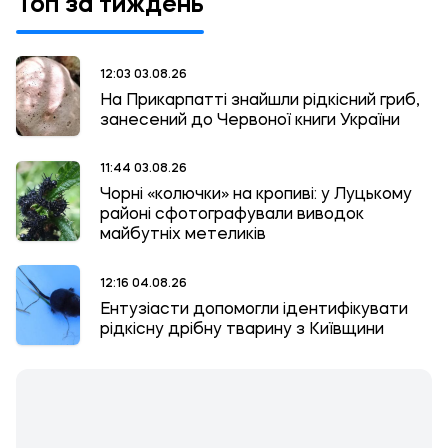
Топ за тиждень
12:03 03.08.26
На Прикарпатті знайшли рідкісний гриб,
занесений до Червоної книги України
11:44 03.08.26
Чорні «колючки» на кропиві: у Луцькому
районі сфотографували виводок
майбутніх метеликів
12:16 04.08.26
Ентузіасти допомогли ідентифікувати
рідкісну дрібну тварину з Київщини