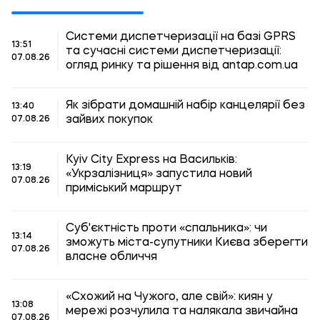
Системи диспетчеризації на базі GPRS
13:51
та сучасні системи диспетчеризації:
07.08.26
огляд ринку та рішення від antap.com.ua
Як зібрати домашній набір канцелярії без
13:40
зайвих покупок
07.08.26
Kyiv City Express на Васильків:
13:19
«Укрзалізниця» запустила новий
07.08.26
приміський маршрут
Суб'єктність проти «спальника»: чи
13:14
зможуть міста-супутники Києва зберегти
07.08.26
власне обличчя
«Схожий на Чужого, але свій»: киян у
13:08
мережі розчулила та налякала звичайна
07.08.26