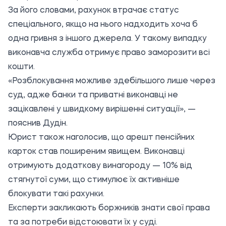
За його словами, рахунок втрачає статус
спеціального, якщо на нього надходить хоча б
одна гривня з іншого джерела. У такому випадку
виконавча служба отримує право заморозити всі
кошти.
«Розблокування можливе здебільшого лише через
суд, адже банки та приватні виконавці не
зацікавлені у швидкому вирішенні ситуації», —
пояснив Дудін.
Юрист також наголосив, що арешт пенсійних
карток став поширеним явищем. Виконавці
отримують додаткову винагороду — 10% від
стягнутої суми, що стимулює їх активніше
блокувати такі рахунки.
Експерти закликають боржників знати свої права
та за потреби відстоювати їх у суді.