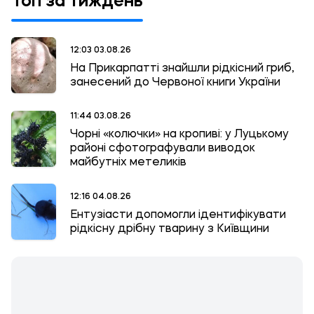
Топ за тиждень
12:03 03.08.26
На Прикарпатті знайшли рідкісний гриб,
занесений до Червоної книги України
11:44 03.08.26
Чорні «колючки» на кропиві: у Луцькому
районі сфотографували виводок
майбутніх метеликів
12:16 04.08.26
Ентузіасти допомогли ідентифікувати
рідкісну дрібну тварину з Київщини