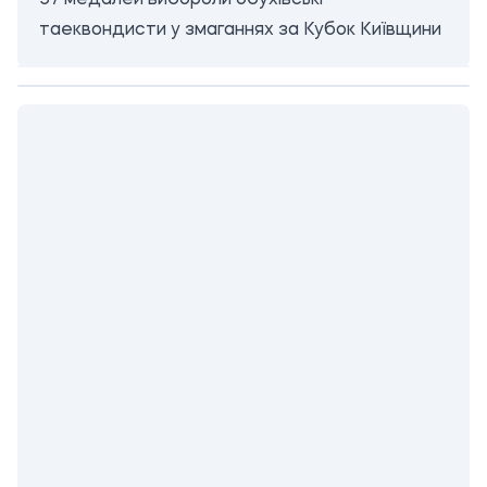
57 медалей вибороли обухівські
таеквондисти у змаганнях за Кубок Київщини