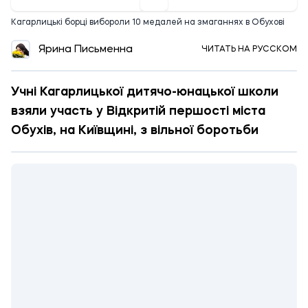
Кагарлицькі борці вибороли 10 медалей на змаганнях в Обухові
Ярина Письменна
ЧИТАТЬ НА РУССКОМ
Учні Кагарлицької дитячо-юнацької школи
взяли участь у Відкритій першості міста
Обухів, на Київщині, з вільної боротьби