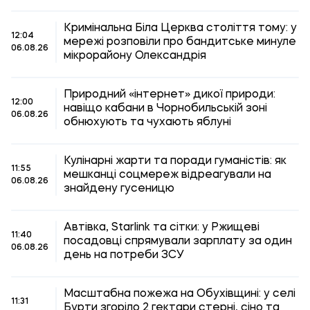
Кримінальна Біла Церква століття тому: у
12:04
мережі розповіли про бандитське минуле
06.08.26
мікрорайону Олександрія
Природний «інтернет» дикої природи:
12:00
навіщо кабани в Чорнобильській зоні
06.08.26
обнюхують та чухають яблуні
Кулінарні жарти та поради гуманістів: як
11:55
мешканці соцмереж відреагували на
06.08.26
знайдену гусеницю
Автівка, Starlink та сітки: у Ржищеві
11:40
посадовці спрямували зарплату за один
06.08.26
день на потреби ЗСУ
Масштабна пожежа на Обухівщині: у селі
11:31
Бурти згоріло 2 гектари стерні, сіно та