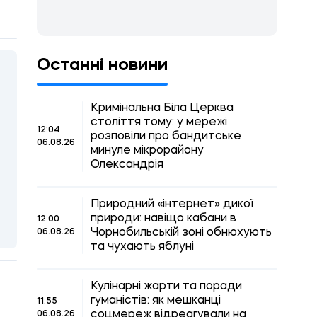
Останні новини
Кримінальна Біла Церква
століття тому: у мережі
12:04
розповіли про бандитське
06.08.26
минуле мікрорайону
Олександрія
Природний «інтернет» дикої
природи: навіщо кабани в
12:00
Чорнобильській зоні обнюхують
06.08.26
та чухають яблуні
Кулінарні жарти та поради
гуманістів: як мешканці
11:55
соцмереж відреагували на
06.08.26