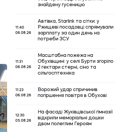
знайдену гусеницю
Автівка, Starlink та сітки: у
Ржищеві посадовці спрямували
11:40
зарплату за один день на
06.08.26
потреби ЗСУ
Масштабна пожежа на
Обухівщині: у селі Бурти згоріло
11:31
2 гектари стерні, сіно та
06.08.26
сільгосптехніка
Ворожий удар спричинив
11:23
погіршення повітря в Обухові
06.08.26
На фасаді Жуківцівської гімназії
12:30
відкрили меморіальні дошки
05.08.26
двом полеглим Героям