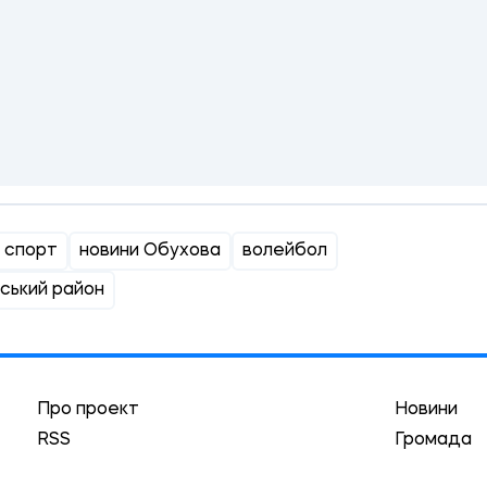
 спорт
новини Обухова
волейбол
ський район
Про проект
Новини
RSS
Громада
Реклама
Трибуна