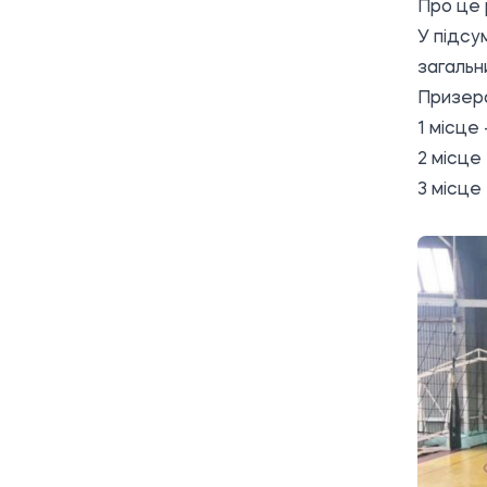
Про це
У підсу
загальн
Призера
1 місце 
2 місце
3 місце