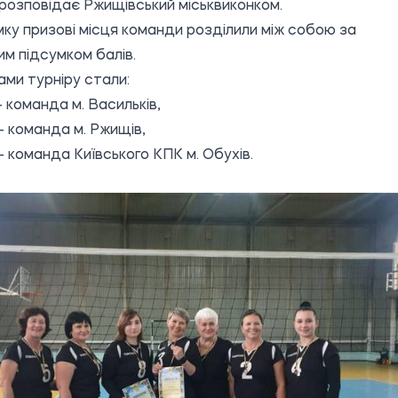
 розповідає
Ржищівський міськвиконком
.
мку призові місця команди розділили між собою за
им підсумком балів.
ми турніру стали:
- команда м. Васильків,
 - команда м. Ржищів,
 - команда Київського КПК м. Обухів.