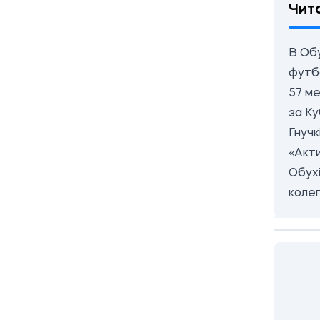
Чит
В Обу
футб
57 ме
за К
Гнучк
«Акт
Обухі
коле