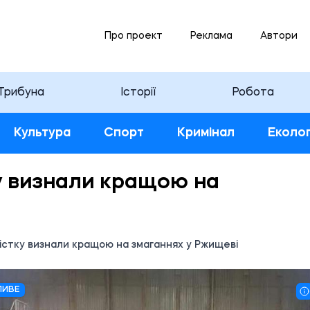
Про проект
Реклама
Автори
Трибуна
Історії
Робота
Культура
Спорт
Кримінал
Еколог
у визнали кращою на
істку визнали кращою на змаганнях у Ржищеві
ЛИВЕ