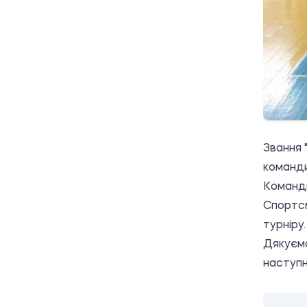
Звання 
команди
Команди
Спортсм
турніру.
Дякуємо
наступн