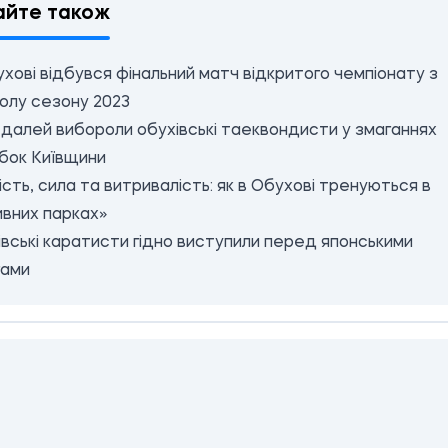
айте також
хові відбувся фінальний матч відкритого чемпіонату з
олу сезону 2023
далей вибороли обухівські таеквондисти у змаганнях
убок Київщини
ість, сила та витривалість: як в Обухові тренуються в
ивних парках»
вські каратисти гідно виступили перед японськими
гами