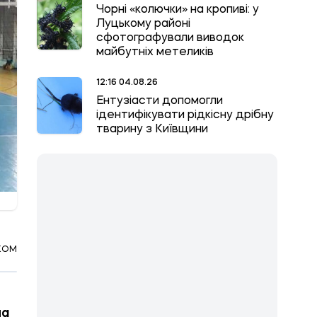
Чорні «колючки» на кропиві: у
Луцькому районі
сфотографували виводок
майбутніх метеликів
12:16 04.08.26
Ентузіасти допомогли
ідентифікувати рідкісну дрібну
тварину з Київщини
КОМ
на