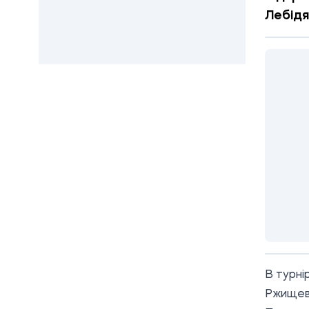
Лебідя
В турні
Ржищева