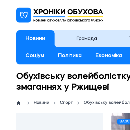
Новини
Громада
Соціум
Політика
Економіка
Обухівську волейболістк
змаганнях у Ржищеві
Новини
Спорт
Обухівську волейбол
ВАЖ