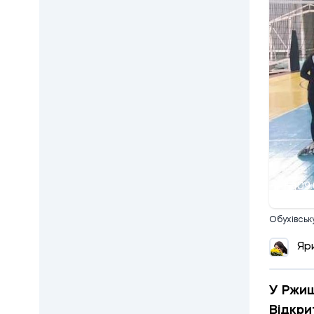
09:
Обухівськ
Яр
У Ржищ
Відкри