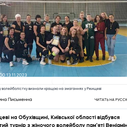
00 13.11.2023
у волейболістку визнали кращою на змаганнях у Ржищеві
ина Письменна
ЧИТАТЬ НА РУСС
еві на Обухівщині, Київської області відбувся
тий турнір з жіночого волейболу пам’яті Веніамі