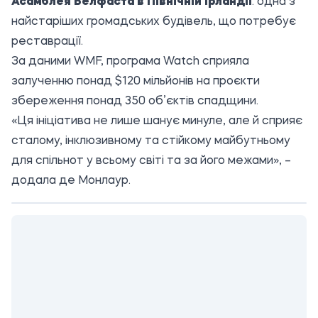
Асамблея Белфаста в Північній Ірландії
: одна з
найстаріших громадських будівель, що потребує
реставрації.
За даними WMF, програма Watch сприяла
залученню понад $120 мільйонів на проєкти
збереження понад 350 об’єктів спадщини.
«Ця ініціатива не лише шанує минуле, але й сприяє
сталому, інклюзивному та стійкому майбутньому
для спільнот у всьому світі та за його межами», –
додала де Монлаур.