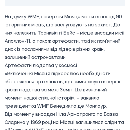
На думку WMF, поверхня Місяця містить понад 90
історичних місць, що заслуговують на захист. До
них належить Транквіліті Бейс – місце висадки місії
Аполлон-11, а також артефакти, такі як пам’ятний
диск із посланнями від лідерів різних країн,
залишений астронавтами.
Артефакти людства у космосі
«Включення Місяця підкреслює необхідність
збереження артефактів, що символізують перші
кроки людства за межі Землі. Це визначний
момент нашої спільної історії», – заявила
президентка WMF Бенедикта де Монлаур.
Від моменту висадки Ніла Армстронга та Базза
Олдрина у 1969 році на Місяці залишилися сліди та