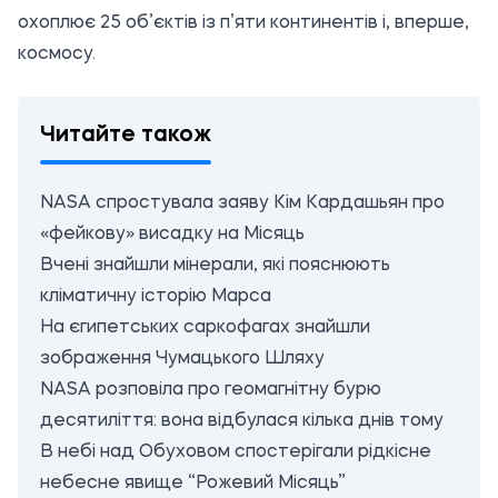
охоплює 25 об’єктів із п’яти континентів і, вперше,
космосу.
Читайте також
NASA спростувала заяву Кім Кардашьян про
«фейкову» висадку на Місяць
Вчені знайшли мінерали, які пояснюють
кліматичну історію Марса
На єгипетських саркофагах знайшли
зображення Чумацького Шляху
NASA розповіла про геомагнітну бурю
десятиліття: вона відбулася кілька днів тому
В небі над Обуховом спостерігали рідкісне
небесне явище “Рожевий Місяць”