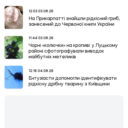
12:03 03.08.26
На Прикарпатті знайшли рідкісний гриб,
занесений до Червоної книги України
11:44 03.08.26
Чорні «колючки» на кропиві: у Луцькому
районі сфотографували виводок
майбутніх метеликів
12:16 04.08.26
Ентузіасти допомогли ідентифікувати
рідкісну дрібну тварину з Київщини