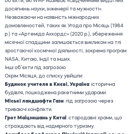
об’єкти, які WMF називає «свідченнями видатних
досягнень науки, інженерії та мужності».
Незважаючи на наявність міжнародних
домовленостей, таких як Угода про Місяць (1984
р.) та «Артеміда Аккордс» (2020 р.), збереження
місячної спадщини залишається викликом на тлі
зростаючої космічної діяльності, зокрема програм
NASA, Китаю, Індії та інших.
Інші об’єкти під загрозою
Окрім Місяця, до списку увійшли:
Будинок учителя в Києві, Україна
: історична
будівля, пошкоджена ракетними ударами.
Міські ландшафти Гази
: під загрозою через
триваючі конфлікти.
Грот Маїцзишань у Китаї
: стародавні храми, що
страждають від надмірного туризму.