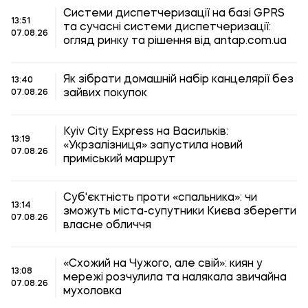
Системи диспетчеризації на базі GPRS
13:51
та сучасні системи диспетчеризації:
07.08.26
огляд ринку та рішення від antap.com.ua
Як зібрати домашній набір канцелярії без
13:40
зайвих покупок
07.08.26
Kyiv City Express на Васильків:
13:19
«Укрзалізниця» запустила новий
07.08.26
приміський маршрут
Суб'єктність проти «спальника»: чи
13:14
зможуть міста-супутники Києва зберегти
07.08.26
власне обличчя
«Схожий на Чужого, але свій»: киян у
13:08
мережі розчулила та налякала звичайна
07.08.26
мухоловка