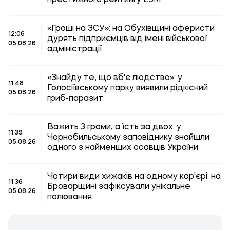
престижного рейтингу ESM
«Гроші на ЗСУ»: на Обухівщині аферисти
12:06
дурять підприємців від імені військової
05.08.26
адміністрації
«Знайду те, що вб'є людство»: у
11:48
Голосіївському парку виявили рідкісний
05.08.26
гриб-паразит
Важить 3 грами, а їсть за двох: у
11:39
Чорнобильському заповіднику знайшли
05.08.26
одного з найменших ссавців України
Чотири види хижаків на одному кар'єрі: на
11:36
Броварщині зафіксували унікальне
05.08.26
полювання