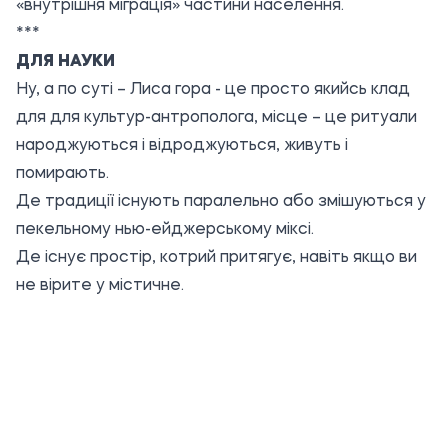
«внутрішня міграція» частини населення.
***
ДЛЯ НАУКИ
Ну, а по суті – Лиса гора - це просто якийсь клад
для для культур-антрополога, місце – це ритуали
народжуються і відроджуються, живуть і
помирають.
Де традиції існують паралельно або змішуються у
пекельному нью-ейджерському міксі.
Де існує простір, котрий притягує, навіть якщо ви
не вірите у містичне.