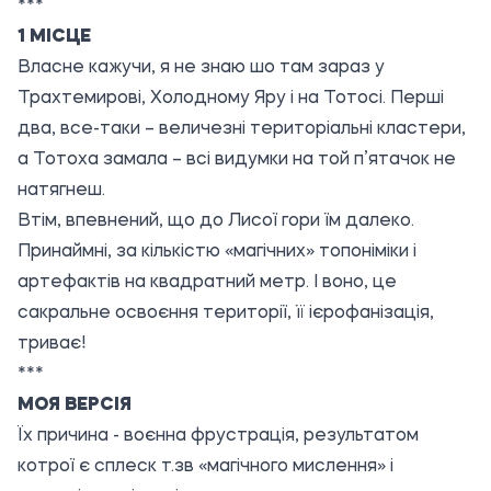
***
1 МІСЦЕ
Власне кажучи, я не знаю шо там зараз у
Трахтемирові, Холодному Яру і на Тотосі. Перші
два, все-таки – величезні територіальні кластери,
а Тотоха замала – всі видумки на той п’ятачок не
натягнеш.
Втім, впевнений, що до Лисої гори їм далеко.
Принаймні, за кількістю «магічних» топоніміки і
артефактів на квадратний метр. І воно, це
сакральне освоєння території, її ієрофанізація,
триває!
***
МОЯ ВЕРСІЯ
Їх причина - воєнна фрустрація, результатом
котрої є сплеск т.зв «магічного мислення» і