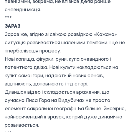
певні зміни, зокрема, не впізнав деякі раніше
очевидні місця.
***
ЗАРАЗ
Зараз же, згідно зі свіжою розвідкою «Кажана»
ситуація розвивається шаленими темпами. І це не
гіперболізація процесу.
Нові капища, фігурки, руни, купа очевидного і
латентного двіжа. Нові культи накладаються на
культ самої гори, надають їй нових сенсів,
відтінюють, доповнюють і тд старі.
Дивишся відео і складається враження, що
сучасна Лиса Гора на Видубичах не просто
елемент сакральної географії. Ба більше, ймовірно,
найнасиченіший її зразок, котрий дуже динамічно
розвивається.