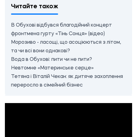
Читайте також
В Обухові відбувся благодійний концерт
фронтмена гурту «Тінь Сонця» (відео)
Морозиво - ласощі, що асоціюються з літом,
та чи всі вони однакові?
Вода в Обухові: пити чи не пити?
Невтомне «Материнське серце­»
Тетяна і Віталій Чекан: як дитяче захоплення
переросло в сімейний бізнес