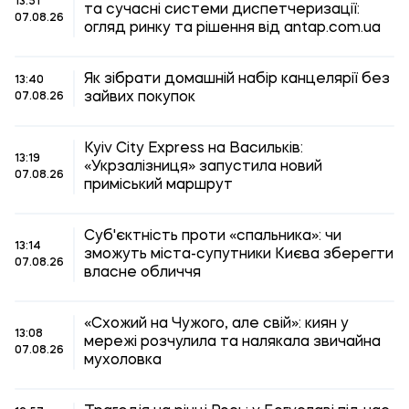
13:51
та сучасні системи диспетчеризації:
07.08.26
огляд ринку та рішення від antap.com.ua
Як зібрати домашній набір канцелярії без
13:40
зайвих покупок
07.08.26
Kyiv City Express на Васильків:
13:19
«Укрзалізниця» запустила новий
07.08.26
приміський маршрут
Суб'єктність проти «спальника»: чи
13:14
зможуть міста-супутники Києва зберегти
07.08.26
власне обличчя
«Схожий на Чужого, але свій»: киян у
13:08
мережі розчулила та налякала звичайна
07.08.26
мухоловка