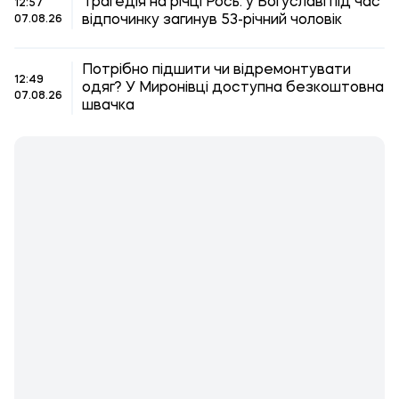
Трагедія на річці Рось: у Богуславі під час
12:57
відпочинку загинув 53-річний чоловік
07.08.26
Потрібно підшити чи відремонтувати
12:49
одяг? У Миронівці доступна безкоштовна
07.08.26
швачка