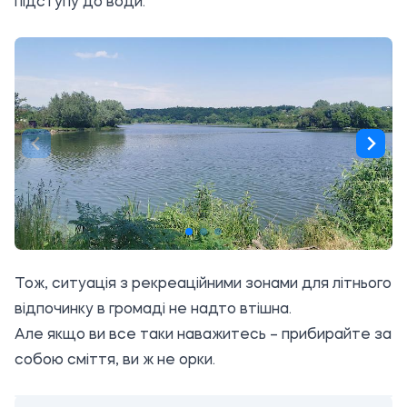
підступу до води.
Тож, ситуація з рекреаційними зонами для літнього
відпочинку в громаді не надто втішна.
Але якщо ви все таки наважитесь – прибирайте за
собою сміття, ви ж не орки.