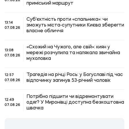
07.08.26
приміський маршрут
Суб'єктність проти «спальника»: чи
13:14
зможуть міста-супутники Києва зберегти
07.08.26
власне обличчя
«Схожий на Чужого, але свій»: киян у
13:08
мережі розчулила та налякала звичайна
07.08.26
мухоловка
Трагедія на річці Рось: у Богуславі під час
12:57
відпочинку загинув 53-річний чоловік
07.08.26
Потрібно підшити чи відремонтувати
12:49
одяг? У Миронівці доступна безкоштовна
07.08.26
швачка