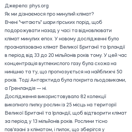
Джерело:
phys.org
Як ми дізнаємося про минулий клімат?
Вчені "читають" шари гірських порід, щоб
подорожувати назад у часі та відновлювати
клімат минулих епох. У новому дослідженні було
проаналізовано клімат Великої Британії та Ірландії
в період від 33 до 20 мільйонів років тому. У цей час
концентрація вуглекислого газу була схожа на
нинішню та ту, що прогнозується на найближчі 50
років. Тоді Антарктида була покрита льодовиками,
а Гренландія — ні.
Дослідження використовувало 82 колекції
викопного пилку рослин із 25 місць на території
Великої Британії та Ірландії, щоб відтворити клімат
за період у 13 мільйонів років. Рослини тісно
пов'язані з кліматом, і пилок, що зберігся у