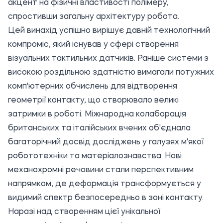
акцент на фізичні властивості полімеру,
спростивши загальну архітектуру робота.
Цей винахід успішно вирішує давній технологічний
компроміс, який існував у сфері створення
візуальних тактильних датчиків. Раніше системи з
високою роздільною здатністю вимагали потужних
комп'ютерних обчислень для відтворення
геометрії контакту, що створювало великі
затримки в роботі. Міжнародна колаборація
британських та італійських вчених об'єднала
багаторічний досвід досліджень у галузях м'якої
робототехніки та матеріалознавства. Нові
механохромні речовини стали перспективним
напрямком, де деформація трансформується у
видимий спектр безпосередньо в зоні контакту.
Наразі над створенням цієї унікальної