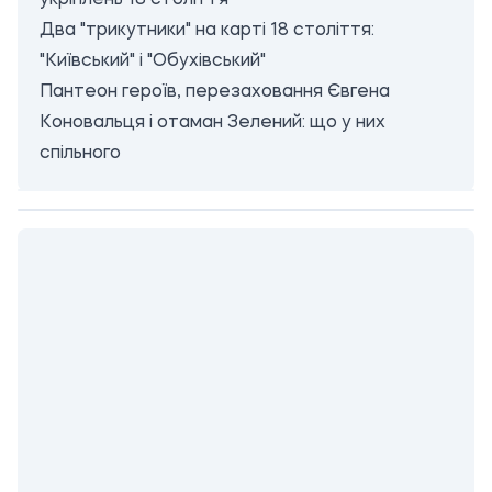
укріплень 18 століття
Два "трикутники" на карті 18 століття:
"Київський" і "Обухівський"
Пантеон героїв, перезаховання Євгена
Коновальця і отаман Зелений: що у них
спільного