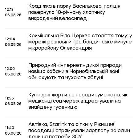
Крадіжка в парку Василькова: поліція
12:13
повернула 10-річному хлопчику
06.08.26
викрадений велосипед
Кримінальна Біла Церква століття тому: у
12:04
мережі розповіли про бандитське минуле
06.08.26
мікрорайону Олександрія
Природний «інтернет» дикої природи:
12:00
навіщо кабани в Чорнобильській зоні
06.08.26
обнюхують та чухають яблуні
Кулінарні жарти та поради гуманістів: як
11:55
мешканці соцмереж відреагували на
06.08.26
знайдену гусеницю
Автівка, Starlink та сітки: у Ржищеві
11:40
посадовці спрямували зарплату за один
06.08.26
день на потреби ЗСУ