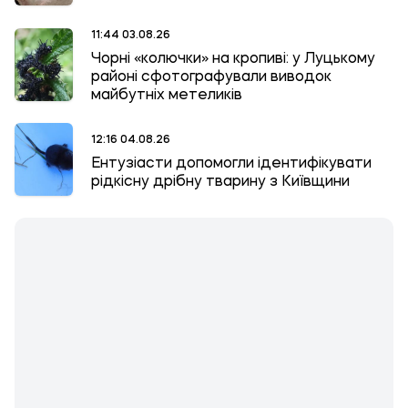
11:44 03.08.26
Чорні «колючки» на кропиві: у Луцькому
районі сфотографували виводок
майбутніх метеликів
12:16 04.08.26
Ентузіасти допомогли ідентифікувати
рідкісну дрібну тварину з Київщини