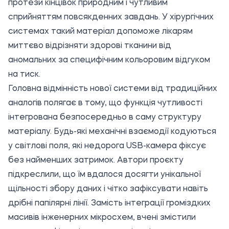
протези кінцівок природним і чутливим
сприйняттям повсякденних завдань. У хірургічних
системах такий матеріал допоможе лікарям
миттєво відрізняти здорові тканини від
аномальних за специфічним кольоровим відгуком
на тиск.
Головна відмінність нової системи від традиційних
аналогів полягає в тому, що функція чутливості
інтегрована безпосередньо в саму структуру
матеріалу. Будь-які механічні взаємодії кодуються
у світлові поля, які недорога USB-камера фіксує
без найменших затримок. Автори проєкту
підкреслили, що їм вдалося досягти унікальної
щільності збору даних і чітко зафіксувати навіть
дрібні папілярні лінії. Замість інтеграції громіздких
масивів інженерних мікросхем, вчені змістили