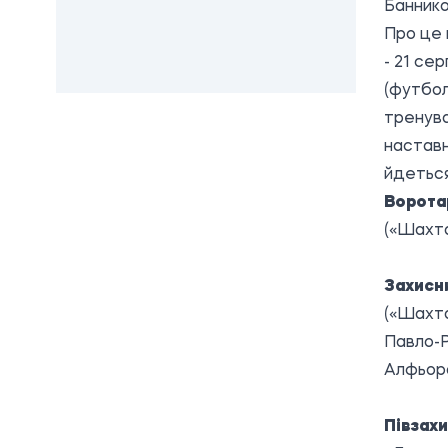
Банник
Про це 
- 21 се
(футбол
тренува
наставн
йдеться
Воротар
(«Шахта
Захисн
(«Шахта
Павло-Р
Алфьоро
Півзахи