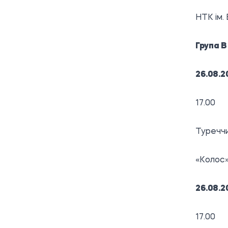
НТК ім. 
Група В
26.08.2
17.00
Туречч
«Колос»
26.08.2
17.00