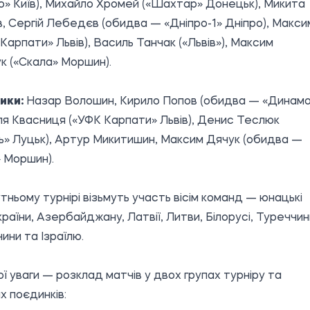
» Київ), Михайло Хромей («Шахтар» Донецьк), Микита
, Сергій Лебедєв (обидва — «Дніпро-1» Дніпро), Макси
«Карпати» Львів), Василь Танчак («Львів»), Максим
 («Скала» Моршин).
ики:
Назар Волошин, Кирило Попов (обидва — «Динам
Ілля Квасниця («УФК Карпати» Львів), Денис Теслюк
ь» Луцьк), Артур Микитишин, Максим Дячук (обидва —
 Моршин).
тньому турнірі візьмуть участь вісім команд — юнацькі
України, Азербайджану, Латвії, Литви, Білорусі, Туреччин
ини та Ізраїлю.
ї уваги — розклад матчів у двох групах турніру та
х поєдинків: