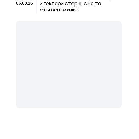
2 гектари стерні, сіно та
06.08.26
сільгосптехніка