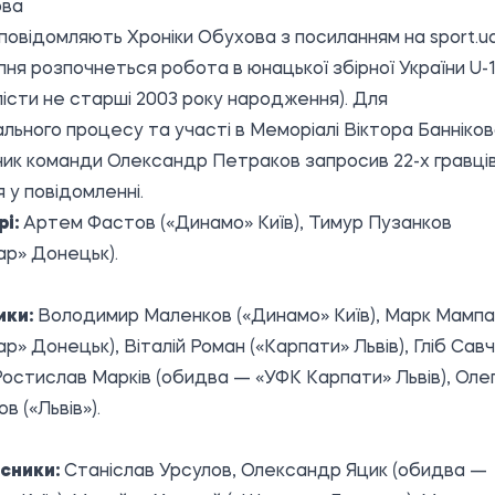
ова
повідомляють Хроніки Обухова з посиланням на
sport.u
рпня розпочнеться робота в юнацької збірної України U-
істи не старші 2003 року народження). Для
льного процесу та участі в Меморіалі Віктора Банніко
ик команди Олександр Петраков запросив 22-х гравців,
 у повідомленні.
і:
Артем Фастов («Динамо» Київ), Тимур Пузанков
р» Донецьк).
ики:
Володимир Маленков («Динамо» Київ), Марк Мампа
р» Донецьк), Віталій Роман («Карпати» Львів), Гліб Савч
остислав Марків (обидва — «УФК Карпати» Львів), Оле
в («Львів»).
сники:
Станіслав Урсулов, Олександр Яцик (обидва —