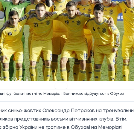
50 18.08.2019
дні футбольні матчі на Меморіалі Банникова відбудуться в Обухові
ик синьо-жовтих Олександр Петраков на тренувальни
кликав представників восьми вітчизняних клубів. Втім,
 збірна України не гратиме в Обухові на Меморіалі