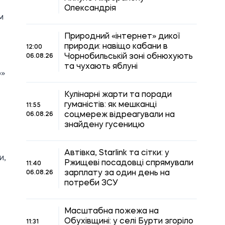
Олександрія
м
Природний «інтернет» дикої
природи: навіщо кабани в
12:00
Чорнобильській зоні обнюхують
06.08.26
та чухають яблуні
о»
Кулінарні жарти та поради
гуманістів: як мешканці
11:55
соцмереж відреагували на
06.08.26
знайдену гусеницю
Автівка, Starlink та сітки: у
и,
Ржищеві посадовці спрямували
11:40
зарплату за один день на
06.08.26
потреби ЗСУ
Масштабна пожежа на
Обухівщині: у селі Бурти згоріло
11:31