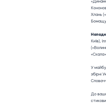
«Динамо
Кононов
Хлань (
Бомащук
Нападн
Київ), 
(«Волин
«Скала»
У майбу
збірні 
Словачч
До вашо
стикови