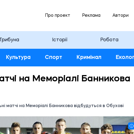
Про проект
Реклама
Автори
Трибуна
Історії
Робота
Культура
Спорт
Кримінал
Еколог
атчі на Меморіалі Банникова
ні матчі на Меморіалі Банникова відбудуться в Обухові