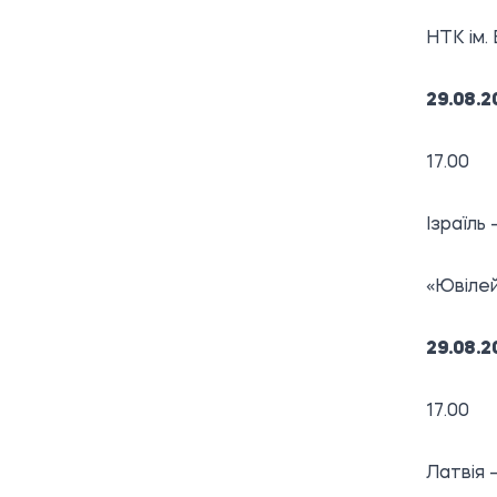
НТК ім. 
29.08.2
17.00
Ізраїль
«Ювілей
29.08.2
17.00
Латвія