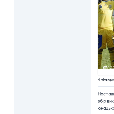
10:
4 міжнаро
Наставн
збір ви
юнацька