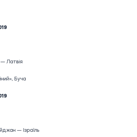
019
 — Латвія
ний», Буча
019
йджан — Ізраїль