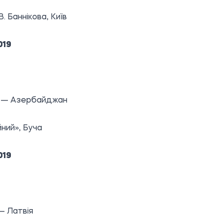
В. Баннікова, Київ
019
а — Азербайджан
ний», Буча
019
 — Латвія