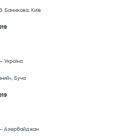
В. Баннікова, Київ
019
 — Україна
ний», Буча
019
 — Азербайджан