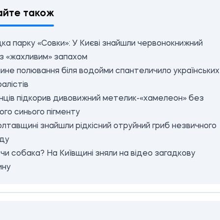
айте також
ка парку «Совки»: У Києві знайшли червонокнижний
із «жахливим» запахом
ине полювання біля водойми спантеличило українських
алістів
їнців підкорив дивовижний метелик-«хамелеон» без
го синього пігменту
лтавщині знайшли рідкісний отруйний гриб незвичного
яду
чи собака? На Київщині зняли на відео загадкову
ину