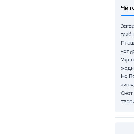
Чит
Загад
гриб 
Пташ
натур
Укра
жодно
На По
вигл
Єнот 
твар