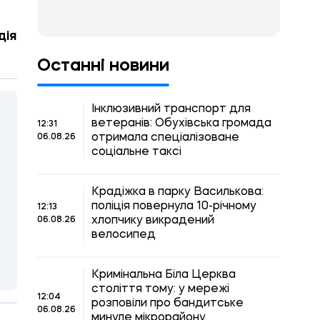
дія
Останні новини
Інклюзивний транспорт для
ветеранів: Обухівська громада
12:31
отримала спеціалізоване
06.08.26
соціальне таксі
Крадіжка в парку Василькова:
поліція повернула 10-річному
12:13
хлопчику викрадений
06.08.26
велосипед
Кримінальна Біла Церква
століття тому: у мережі
12:04
розповіли про бандитське
06.08.26
минуле мікрорайону