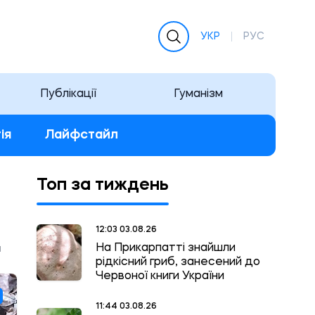
УКР
РУС
Публікації
Гуманізм
ія
Лайфстайл
Топ за тиждень
12:03 03.08.26
На Прикарпатті знайшли
а
рідкісний гриб, занесений до
Червоної книги України
11:44 03.08.26