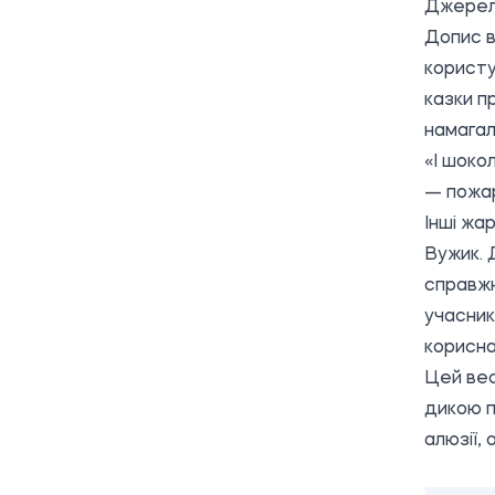
Джерел
Допис в
користу
казки п
намагал
«І шоко
— пожар
Інші жа
Вужик. 
справжн
учасник
корисна
Цей вес
дикою п
алюзії, 