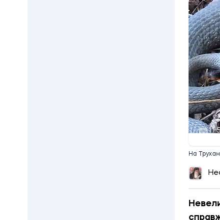
11:
На Трухан
Не
Невели
справж