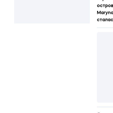
остров
Maryna
сталас