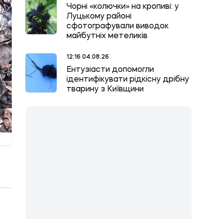
Чорні «колючки» на кропиві: у
Луцькому районі
сфотографували виводок
майбутніх метеликів
12:16 04.08.26
Ентузіасти допомогли
ідентифікувати рідкісну дрібну
тварину з Київщини