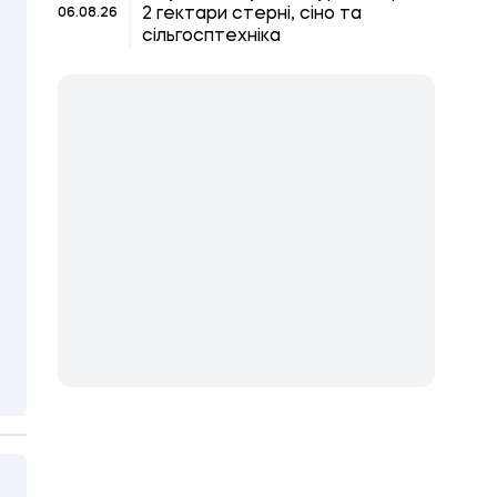
2 гектари стерні, сіно та
06.08.26
сільгосптехніка