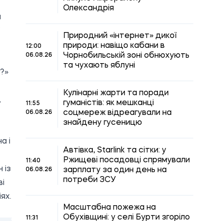
Олександрія
а
Природний «інтернет» дикої
природи: навіщо кабани в
12:00
Чорнобильській зоні обнюхують
06.08.26
та чухають яблуні
?»
Кулінарні жарти та поради
,
гуманістів: як мешканці
11:55
соцмереж відреагували на
06.08.26
знайдену гусеницю
а і
Автівка, Starlink та сітки: у
Ржищеві посадовці спрямували
11:40
 із
зарплату за один день на
06.08.26
потреби ЗСУ
ві
ях.
Масштабна пожежа на
Обухівщині: у селі Бурти згоріло
11:31