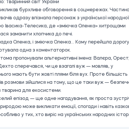
о:
Тваринний світ України
икликав бурхливе обговорення в соцмережах. Частин
вачів одразу впізнала персонаж з української народної
ро Івасика-Телесика, де «зміючка Оленка» хитрощами
ася заманити хлопчика до печі.
ладка Оленка, і зміючка Оленка… Кому перейшла дорогу
тувала одна з коментаторок.
ртома пропонували альтернативні імена: Валєра, Орест
Дехто сперечався, чи це взагалі вуж — мовляв, у
ього мають бути жовті плями біля вух. Проте більшість
ів розмови зійшлися на тому, що це таки вуж — безпечн
 тварина для екосистеми.
елий епізод — ще одне нагадування, як проста зустріч
риродою може викликати емоції, спогади і навіть казко
особливо у тих, хто виріс на українських народних історі