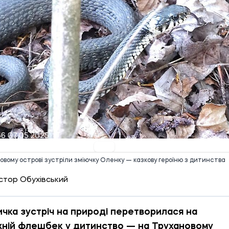
56 07.05.2025
овому острові зустріли зміючку Оленку — казкову героїню з дитинства
стор Обухівський
чка зустріч на природі перетворилася на
ній флешбек у дитинство — на Трухановому