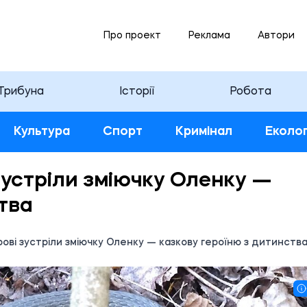
Про проект
Реклама
Автори
Трибуна
Історії
Робота
Культура
Спорт
Кримінал
Еколог
зустріли зміючку Оленку —
тва
ові зустріли зміючку Оленку — казкову героїню з дитинств