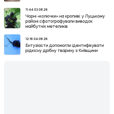
11:44 03.08.26
Чорні «колючки» на кропиві: у Луцькому
районі сфотографували виводок
майбутніх метеликів
12:16 04.08.26
Ентузіасти допомогли ідентифікувати
рідкісну дрібну тварину з Київщини