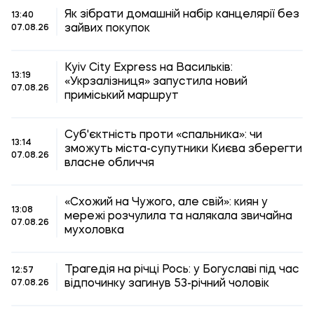
Як зібрати домашній набір канцелярії без
13:40
зайвих покупок
07.08.26
Kyiv City Express на Васильків:
13:19
«Укрзалізниця» запустила новий
07.08.26
приміський маршрут
Суб'єктність проти «спальника»: чи
13:14
зможуть міста-супутники Києва зберегти
07.08.26
власне обличчя
«Схожий на Чужого, але свій»: киян у
13:08
мережі розчулила та налякала звичайна
07.08.26
мухоловка
Трагедія на річці Рось: у Богуславі під час
12:57
відпочинку загинув 53-річний чоловік
07.08.26