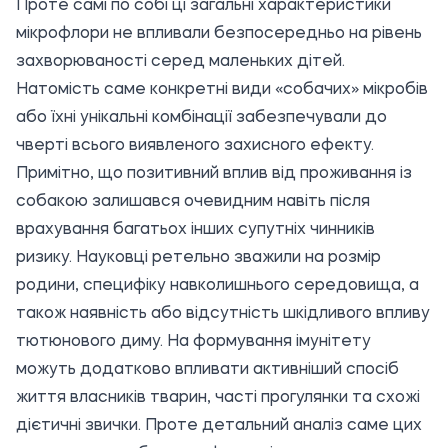
Проте самі по собі ці загальні характеристики
мікрофлори не впливали безпосередньо на рівень
захворюваності серед маленьких дітей.
Натомість саме конкретні види «собачих» мікробів
або їхні унікальні комбінації забезпечували до
чверті всього виявленого захисного ефекту.
Примітно, що позитивний вплив від проживання із
собакою залишався очевидним навіть після
врахування багатьох інших супутніх чинників
ризику. Науковці ретельно зважили на розмір
родини, специфіку навколишнього середовища, а
також наявність або відсутність шкідливого впливу
тютюнового диму. На формування імунітету
можуть додатково впливати активніший спосіб
життя власників тварин, часті прогулянки та схожі
дієтичні звички. Проте детальний аналіз саме цих