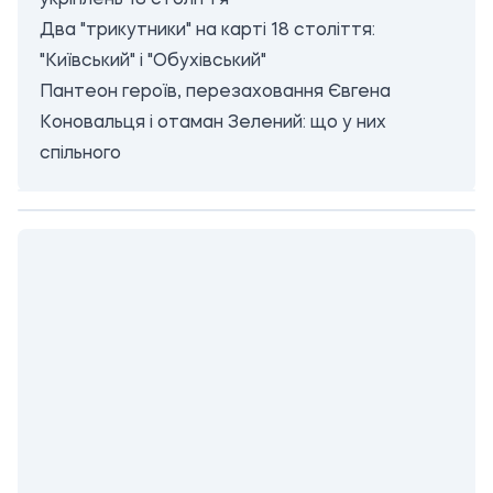
укріплень 18 століття
Два "трикутники" на карті 18 століття:
"Київський" і "Обухівський"
Пантеон героїв, перезаховання Євгена
Коновальця і отаман Зелений: що у них
спільного