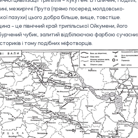
чної цивілізації Трипілля – Кукутені.
В Галичині, Поділлі,
ні, межиріччі Прута (прямо посеред молдовсько-
кої пазухи) цього добра більше, вище, товстіше.
ина – це північний край трипільської Ойкумени, його
бурчений чубик, залитий відбілюючою фарбою
сучасни
істориків і тому подібних міфотворців.