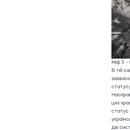
Міф 3 -
В тій са
закваск
статусу
Насправ
цих кра
статус 
українсь
дві сис