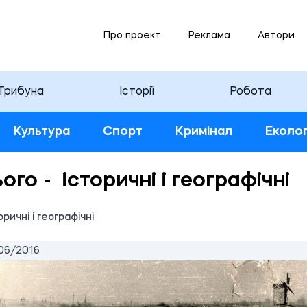
Про проект
Реклама
Автори
Трибуна
Історії
Робота
Культура
Спорт
Кримінал
Еколог
ього - історичні і географічні
оричні і географічні
06/2016