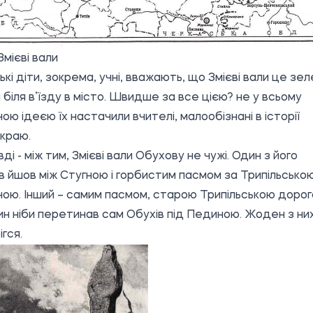
Змієві вали
ькі діти, зокрема, учні, вважають, що
Змієві вали
це зел
 біля в’їзду в місто. Швидше за все цією? не у всьому
ою ідеєю їх настачили вчителі, малообізнані в історії
 краю.
ді - між тим, Змієві вали Обухову не чужі. Один з його
ів
йшов між Стугною і горбистим пасмом за Трипільсько
ною.
Інший – самим пасмом, старою Трипільською дорог
ин ніби перетинав сам Обухів під Пединою. Жоден з ни
гся.