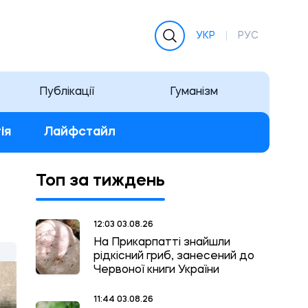
УКР
РУС
Публікації
Гуманізм
ія
Лайфстайл
Топ за тиждень
12:03 03.08.26
На Прикарпатті знайшли
рідкісний гриб, занесений до
Червоної книги України
11:44 03.08.26