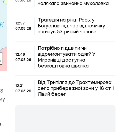
07.08.26
налякала звичайна мухоловка
Трагедія на річці Рось: у
12:57
Богуславі під час відпочинку
07.08.26
загинув 53-річний чоловік
Потрібно підшити чи
відремонтувати одяг? У
12:49
Миронівці доступна
07.08.26
безкоштовна швачка
Від Трипілля до Трахтемирова:
12:31
села прибережної зони у 18 ст. і
 8
07.08.26
Лівий берег
му
я