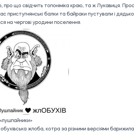
о, про що свідчить топоніміка краю,
та ж Лукавиця.
Прос
час пристугнянські балки та байраки пустували і дядько
ся на чергові уродини поселення.
 «лушпайники»
обухівська жлоба,
котра за різними версіями барижила