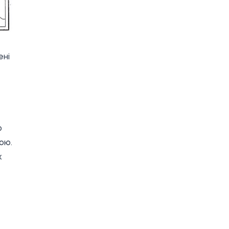
ені
ю
ою.
х