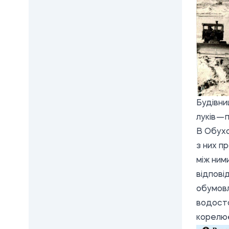
Будівни
луків —
В Обухов
з них п
між ним
відпові
обумовл
водосто
корелює