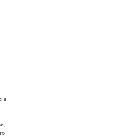
і в
и,
го