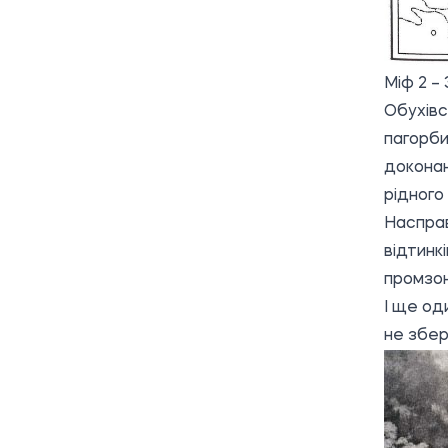
Міф 2 – 
Обухівс
пагорби
доконан
рідного
Насправ
відтинк
промзо
І ще од
не збері