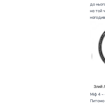
до ньог
на той 
нагодив
Міф 4 –
Питомо 