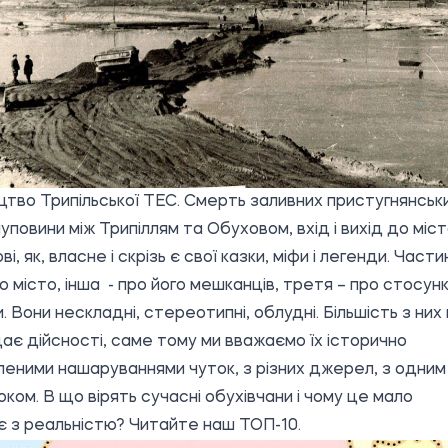
цтво Трипільської ТЕС. Смерть заливних пристугнянськ
 пуповини між Трипіллям та Обуховом, вхід і вихід до міс
і, як, власне і скрізь є свої
казки, міфи і легенди.
Части
ро місто, інша - про його мешканців, третя – про стосун
и. Вони нескладні, стереотипні, облудні. Більшість з них
дає дійсності, саме тому ми вважаємо їх історично
еними нашаруваннями чуток, з різних джерел, з одним
ком. В що вірять сучасні обухівчани і чому це мало
 з реальністю? Читайте наш ТОП-10.