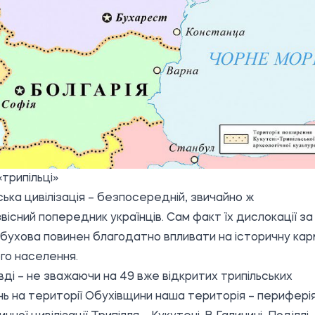
«трипільці»
ська цивілізація – безпосередній, звичайно ж
вісний попередник українців. Сам факт їх дислокації за
Обухова повинен благодатно впливати на історичну кар
го населення.
ді – не зважаючи на
49 вже відкритих трипільських
нь
на території Обухівщини наша територія –
перифері