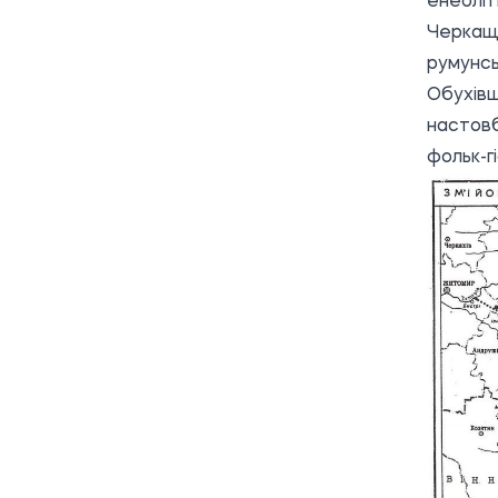
енеоліти
Черкащи
румунсь
Обухівщ
настов
фольк-г