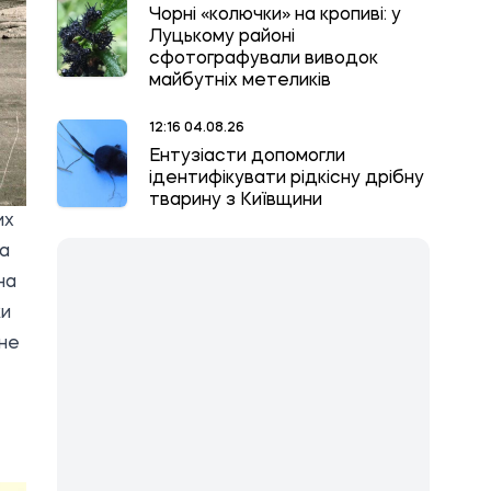
Чорні «колючки» на кропиві: у
Луцькому районі
сфотографували виводок
майбутніх метеликів
12:16 04.08.26
Ентузіасти допомогли
ідентифікувати рідкісну дрібну
тварину з Київщини
их
та
на
ки
 не