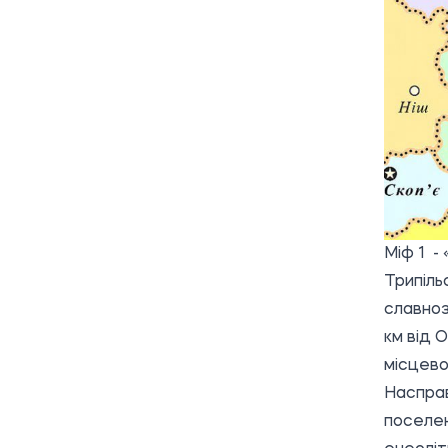
Міф 1 - 
Трипіль
славноз
км від 
місцево
Насправ
поселе