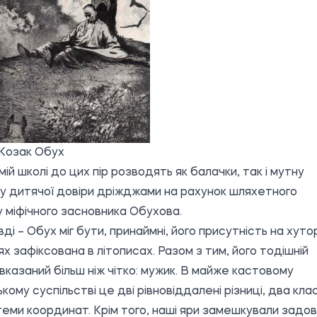
Козак Обух
мій школі до цих пір розводять як балачки, так і мутну
у дитячої довіри дріжджами на рахунок шляхетного
 міфічного засновника Обухова.
ді – Обух міг бути, принаймні, його присутність на хутор
ях зафіксована в літописах. Разом з тим, його тодішній
вказаний більш ніж чітко: мужик. В майже кастовому
кому суспільстві це дві рівновіддалені різниці, два клас
теми координат. Крім того, наші яри замешкували задов