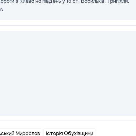
ороги з Києва на південь у 18 ст: Васильків, Трипілля,
ів
вський Мирослав
історія Обухівщини