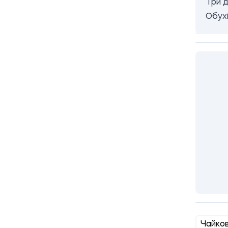
Три д
Обух
Чайко