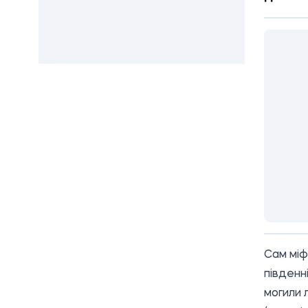
Сам міф
південн
могили 