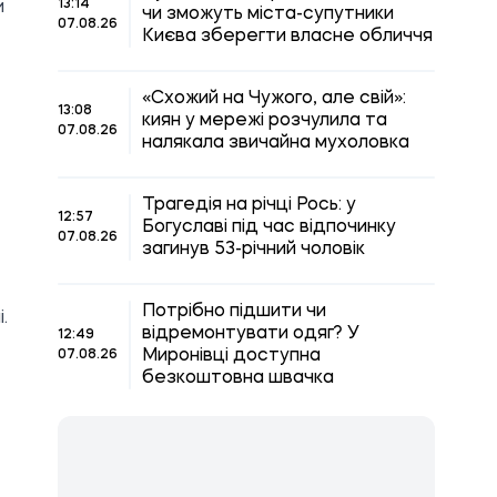
13:14
и
чи зможуть міста-супутники
07.08.26
Києва зберегти власне обличчя
«Схожий на Чужого, але свій»:
13:08
киян у мережі розчулила та
07.08.26
налякала звичайна мухоловка
Трагедія на річці Рось: у
12:57
Богуславі під час відпочинку
07.08.26
загинув 53-річний чоловік
Потрібно підшити чи
.
відремонтувати одяг? У
12:49
Миронівці доступна
07.08.26
безкоштовна швачка