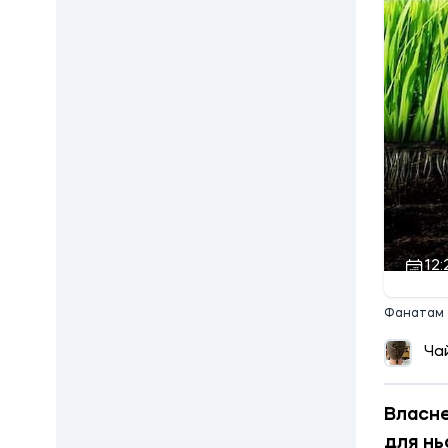
12:
Фанатам о
Ча
Власне
для нь