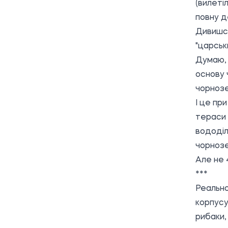
(вилеті
повну д
Дивишся
"царськи
Думаю, 
основу 
чорнозе
І це пр
тераси 
вододіл
чорнозе
Але не 4
***
Реально
корпусу
рибаки, 