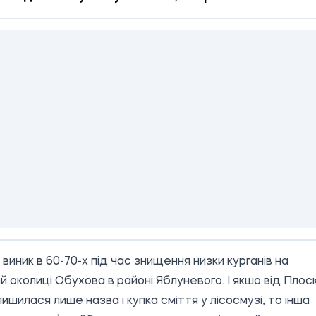
 виник в 60-70-х під час знищення низки курганів на
ій околиці Обухова в районі Яблуневого. І якшо від Плос
лишилася лише назва і купка сміття у лісосмузі, то інша