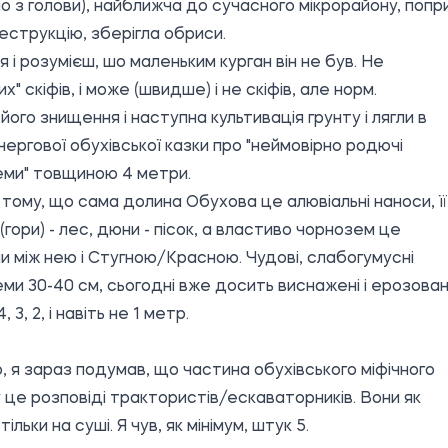
ло з голови), найближча до сучасного мікрорайону, попр
еструкцію, зберігла обриси.
 і розумієш, шо маленьким курган він не був. Не
х" скіфів, і може (швидше) і не скіфів, але норм.
його знищення і наступна культивація грунту і лягли в
чергової обухівської казки про "неймовірно родючі
ми" товщиною 4 метри.
и тому, що сама долина Обухова це алювіальні наноси, її
(гори) - лес, дюни - пісок, а властиво чорнозем це
и між нею і Стугною/Красною. Чудові, слабогумусні
ми 30-40 см, сьогодні вже досить виснажені і ерозовані
, 3, 2, і навіть не 1 метр.
, я зараз подумав, що частина обухівського міфічного
 це розповіді трактористів/ескаваторників. Вони як
тільки на суші. Я чув, як мінімум, штук 5.