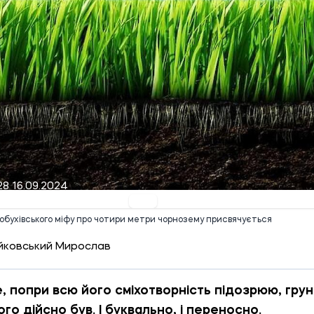
28 16.09.2024
бухівського міфу про чотири метри чорнозему присвячується
йковський Мирослав
, попри всю його сміхотворність підозрюю, грун
ого дійсно був. І буквально, і переносно.