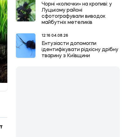
Чорні «колючки» на кропиві: у
Луцькому районі
сфотографували виводок
майбутніх метеликів
12:16 04.08.26
Ентузіасти допомогли
ідентифікувати рідкісну дрібну
тварину з Київщини
т