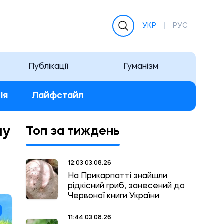
УКР
РУС
Публікації
Гуманізм
ія
Лайфстайл
му
Топ за тиждень
12:03 03.08.26
На Прикарпатті знайшли
рідкісний гриб, занесений до
Червоної книги України
11:44 03.08.26