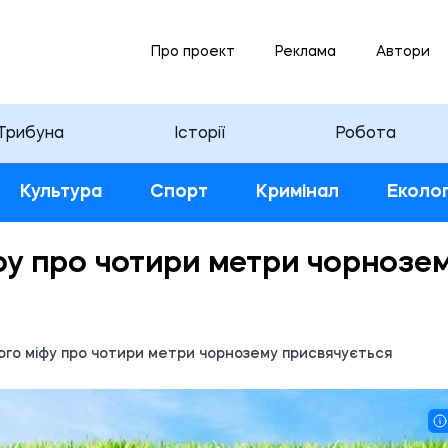
Про проект
Реклама
Автори
Трибуна
Історії
Робота
Культура
Спорт
Кримінал
Еколог
фу про чотири метри чорнозе
ого міфу про чотири метри чорнозему присвячується