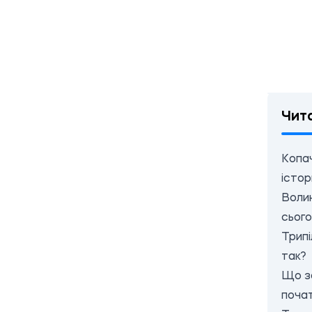
Чит
Копач
істо
Волин
сього
Трипі
так?
Що за
почат