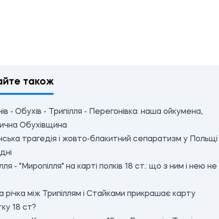
айте також
ів - Обухів - Трипілля - Перегонівка: наша ойкумена,
рична Обухівщина
ська трагедія і жовто-блакитний сепаратизм у Польщі
дні
лля - "Миропілля" на карті полків 18 ст.: що з ним і нею не
 річка між Трипіллям і Стайками прикрашає карту
ку 18 ст?