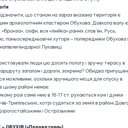
огія
ідзначити, що станом на зараз вказана територія є
шим археологічним кластером Обухова. Довкола валу є
і: «бронза», скіфи, вся «лінійка» ранніх слов’ян, Русь,
, пізньосередньовічні хутори – попередники Обухова 
напівлегендарної Лукавиці.
ристовували люди цю досить пологу і зручну терасу в
маршруту загалом і дороги, зокрема? Обидва припуще
я можливими, оскільки зручнішого місця для спуску в
в цьому районі немає.
якому разі саме нею в 16-17 ст. рухаються коні і думки
чів-Трипільських, котрі судяться за землі в районі Довг
Дорогостайськими і Острозькими.
 – ОБУХІВ («Попова гора»)