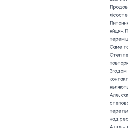
Продовж
лісостеп
Питання
яйця». 
переміщ
Саме то
Степ пе
повторю
Згодом 
контакт
являють
Але, са
степово
перетво
над рес
А ще – 