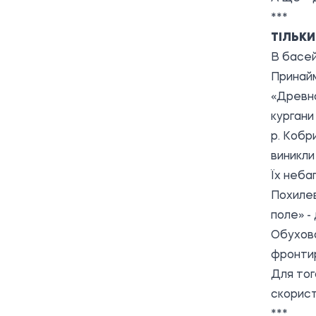
***
ТІЛЬКИ
В басейн
Принайм
«Древно
кургани
р. Кобр
виникли 
Їх неба
Похилев
поле» -
Обухова
фронти
Для тог
скорист
***