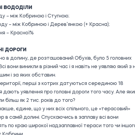
ВІ ВОДОДІЛИ
оду – між Кобриною і Стугною;
ходу – між Кобриною і Дерев’янкою (+ Красна);
дня – Красної%
НІ ДОРОГИ
но в долину, де розташований Обухів, було 5 головних
Всі вони виникли в різний час і я навіть не уявляю який з 
шим і за яких обставин.
ериторії, перші з котрих датуються серединою 18
я дають уявлення про головні дороги того часу. Але як
и більш як 2 тис. років до того?
інакше, єдине, що у них всіх спільного, це «терасовий»
р в самій долині. Спускаючись в заплаву всі вони
ть по краю широкої надзаплавної тераси того чи іншог
 Кобрини.