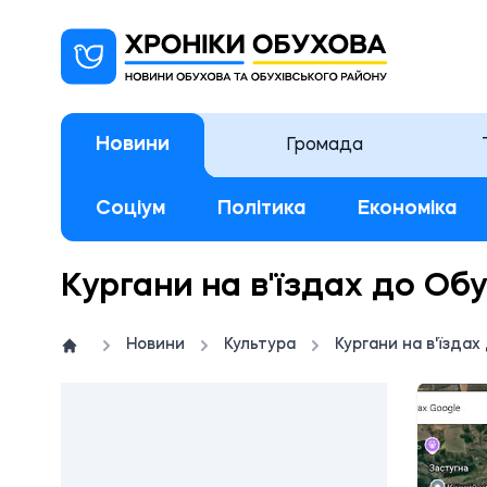
Новини
Громада
Соціум
Політика
Економіка
Кургани на в'їздах до Об
Новини
Культура
Кургани на в'їздах