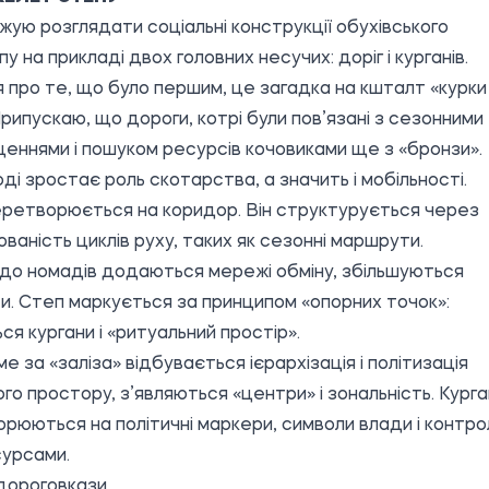
ую розглядати соціальні конструкції обухівського
у на прикладі двох головних несучих: доріг і курганів.
 про те, що було першим, це загадка на кшталт «курки 
Припускаю, що дороги, котрі були пов’язані з сезонними
еннями і пошуком ресурсів кочовиками ще з «бронзи».
ді зростає роль скотарства, а значить і мобільності.
ретворюється на коридор. Він структурується через
ваність циклів руху, таких як сезонні маршрути.
до номадів додаються мережі обміну, збільшуються
и. Степ маркується за принципом «опорних точок»:
ся кургани і «ритуальний простір».
ме за «заліза» відбувається ієрархізація і політизація
го простору, з’являються «центри» і зональність. Кург
рюються на політичні маркери, символи влади і контр
урсами.
дороговкази.