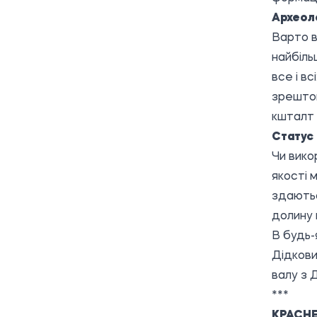
Археол
Варто в
найбіль
все і вс
зрештою
кшталт 
Статус
Чи вико
якості 
здаютьс
долину 
В будь-
Дідкови
валу з 
***
КРАСНЕ