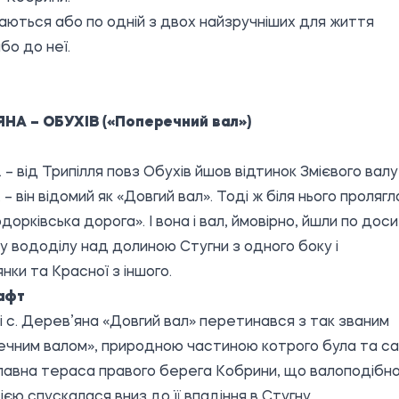
ухаються або по одній з двох найзручніших для життя
бо до неї.
ЯНА – ОБУХІВ («Поперечний вал»)
е. – від Трипілля повз Обухів йшов відтинок Змієвого валу
. – він відомий як «Довгий вал». Тоді ж біля нього пролягл
одорківська дорога». І вона і вал, ймовірно, йшли по дос
у вододілу над долиною Стугни з одного боку і
нки та Красної з іншого.
афт
і с. Дерев’яна «Довгий вал» перетинався з так званим
чним валом», природною частиною котрого була та с
авна тераса правого берега Кобрини, що валоподібн
єю спускалася вниз до її впадіння в Стугну.