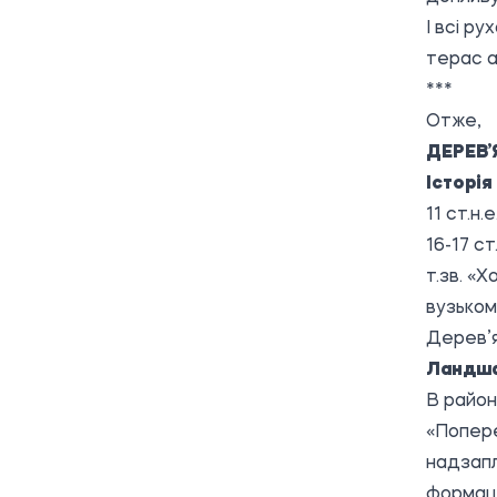
І всі р
терас а
***
Отже,
ДЕРЕВ’
Історія
11 ст.н.
16-17 ст
т.зв. «Х
вузьком
Дерев’я
Ландш
В район
«Попере
надзапл
формаці