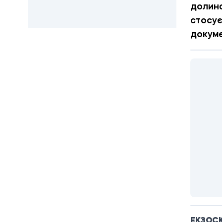
долина
стосує
докуме
ЕКЗОС