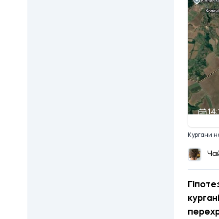
14:
Кургани н
Ча
Гіпоте
курган
перехр