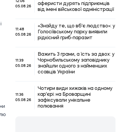
12:06
аферисти дурять підприємців
05.08.26
від імені військової адміністрації
і
«Знайду те, що вб'є людство»: у
11:48
Голосіївському парку виявили
05.08.26
рідкісний гриб-паразит
Важить 3 грами, а їсть за двох: у
Чорнобильському заповіднику
11:39
знайшли одного з найменших
05.08.26
ссавців України
Чотири види хижаків на одному
кар'єрі: на Броварщині
11:36
зафіксували унікальне
05.08.26
полювання
ани
олю