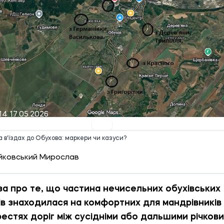
14 17.05.2026
а в'їздах до Обухова: маркери чи казуси?
йковський Мирослав
за про те, що частина нечисельних обухівських
ів знаходилася на комфортних для мандрівників
естях доріг між сусідніми або дальшими річков