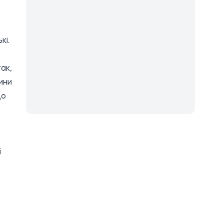
кі.
ак,
ини
що
і