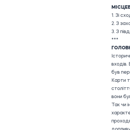
МІСЦЕ
1. Зі сх
2. З за
3. З пів
***
ГОЛОВ
Історич
входів. 
був пер
Карти т
столітт
вони бул
Так чи 
характе
проходя
допливу