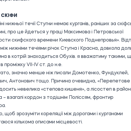
 СКІФИ
і нижньої течії Стугни немає курганів, раніших за скіфсь
ні, про це йдеться у праці Максимова і Петровської
сти скифского времени Киевского Поднепровья». Відт
 між нижніми течіями річок Стугна і Красна, довкола дол
ина в котрій знаходиться Обухів. я вважатиму такими, 
в проміжку VII-IV ст. до н.е.
гато, значно менше ніж писали Домотенко, Фундуклей,
ич, Антонович тощо. Причина очевидна, «Перепетове
 досить невелика «степова кишеня», а лісостеп в район
 – взагалі кордон з тодішнім Поліссям, фронтир
ра.
о, щоб зрозуміти кореляції між дорогами і курганами
аюся кількома описами місцевості.