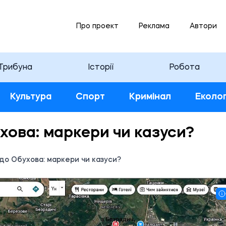
Про проект
Реклама
Автори
Трибуна
Історії
Робота
Культура
Спорт
Кримінал
Еколог
ухова: маркери чи казуси?
 до Обухова: маркери чи казуси?