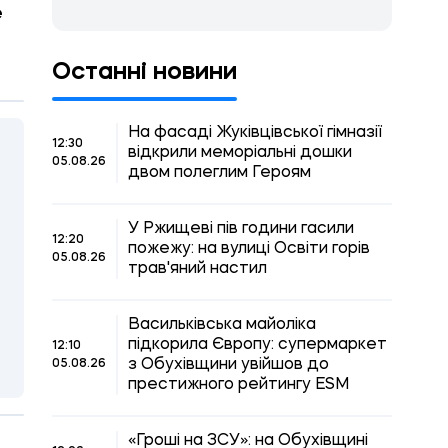
е
Останні новини
На фасаді Жуківцівської гімназії
12:30
відкрили меморіальні дошки
05.08.26
двом полеглим Героям
У Ржищеві пів години гасили
12:20
пожежу: на вулиці Освіти горів
05.08.26
трав'яний настил
Васильківська майоліка
підкорила Європу: супермаркет
12:10
з Обухівщини увійшов до
05.08.26
престижного рейтингу ESM
«Гроші на ЗСУ»: на Обухівщині