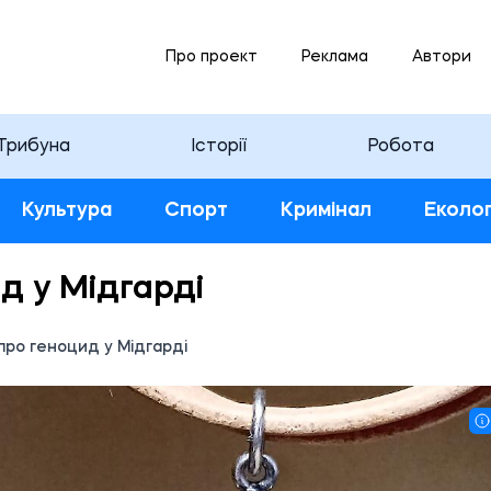
Про проект
Реклама
Автори
Трибуна
Історії
Робота
Культура
Спорт
Кримінал
Еколог
ид у Мідгарді
я про геноцид у Мідгарді