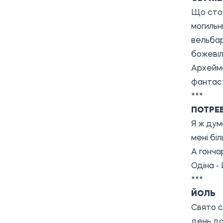
Що стос
могильн
вельбар
божевіл
Архейма
фантаст
***
ПОТРЕ
Я ж дум
мені біл
А гончар
Одіна - 
***
ЙОЛЬ
Свято с
день до