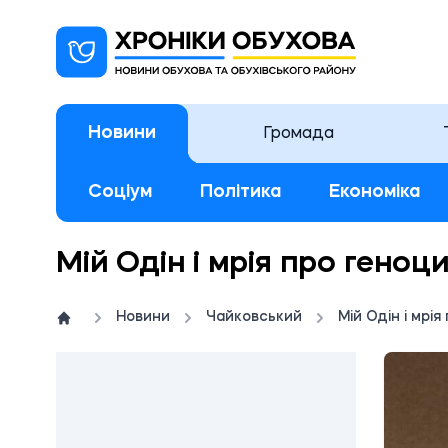
Новини
Громада
Соціум
Політика
Економіка
Мій Одін і мрія про геноц
Новини
Чайковський
Мій Одін і мрі