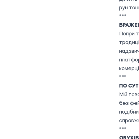
рун тощ
***
ВРАЖЕ
Попри т
традиці
надзвич
платфор
комерці
***
ПО СУТ
Мій тов
без фей
подібни
справжн
***
ОБУХІВ