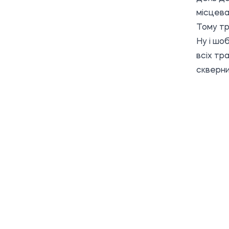
місцева
Тому тр
Ну і шо
всіх тр
скверни