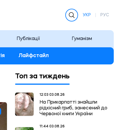
УКР
РУС
Публікації
Гуманізм
ія
Лайфстайл
Топ за тиждень
12:03 03.08.26
На Прикарпатті знайшли
рідкісний гриб, занесений до
Червоної книги України
11:44 03.08.26