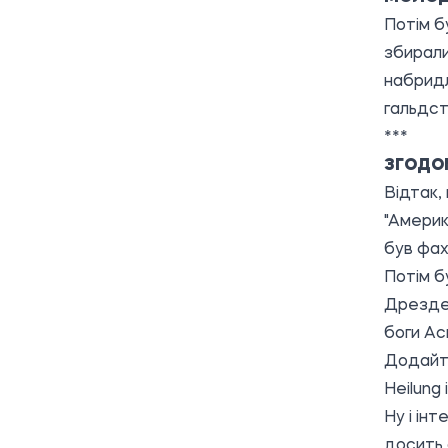
Потім б
збирали
набридл
гальдста
***
ЗГОДО
Відтак,
"Америк
був фах
Потім б
Дрезден
боги Ас
Додайте
Heilung 
Ну і інт
досить 