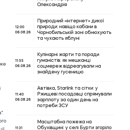
Олександрія
Природний «інтернет» дикої
природи: навіщо кабани в
12:00
Чорнобильській зоні обнюхують
06.08.26
та чухають яблуні
Кулінарні жарти та поради
гуманістів: як мешканці
11:55
вже
соцмереж відреагували на
06.08.26
знайдену гусеницю
Автівка, Starlink та сітки: у
і
Ржищеві посадовці спрямували
11:40
зарплату за один день на
06.08.26
потреби ЗСУ
".
ого
Масштабна пожежа на
Обухівщині: у селі Бурти згоріло
11:31
ії,