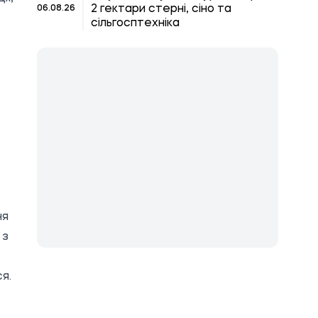
2 гектари стерні, сіно та
06.08.26
сільгосптехніка
-
ня
 з
я.