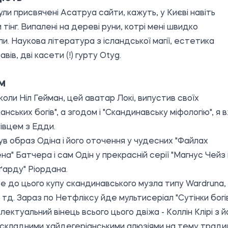
ули присвячені Асатруа сайти, кажуть, у Києві навіть
 тінг. Випалені на дереві руни, котрі мені швидко
и. Наукова література з ісландської магії, естетика
вів, дві касети (!) гурту Otyg.
М
 коли Ніл Гейман, цей аватар Локі, випустив своїх
анських богів", а згодом і "Скандинавську міфологію", я 
івцем з Едди.
ув образ Одіна і його оточення у чудесних "Файлах
а" Батчера і сам Одін у прекрасній серії "Магнус Чейз 
ґарду" Ріордана.
 до цього купу скандинавського музла типу Wardruna,
і тд. Зараз по Нетфліксу йде мультисеріал "Сутінки богів
електуальний вінець всього цього двіжа - Коллін Клірі з й
складними хайдегеріанськими алюзіями на тему традиц