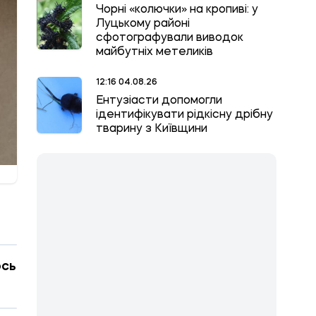
Чорні «колючки» на кропиві: у
Луцькому районі
сфотографували виводок
майбутніх метеликів
12:16 04.08.26
Ентузіасти допомогли
ідентифікувати рідкісну дрібну
тварину з Київщини
ось