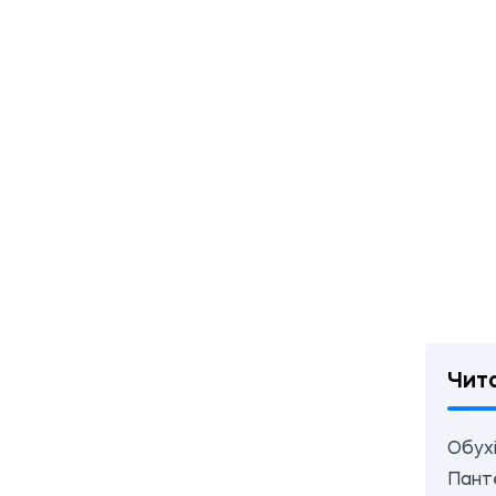
Чит
Обухі
Панте