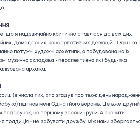
о.
ННЯ
е, що я надзвичайно критично ставлюся до всіх цих
йних, домодерних, консервативних девіацій - Одін і ко 
айно потужні художні архетипи, а побудована на їх
мі музична складова - перспективна як і будь-яка
алізована архаїка.
І
ариш (з числа тих, хто згадує про твоє день народжен
сбука) підігнав мені Одіна і його воронів. Це вже другий
х подарунок, на першому ворони і руни. А значить
я традиція - не забувати дружбу, між нами зберігаєтьс