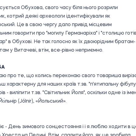
ується Обухова, свого часу біля нього розрили
ик, котрий деякі археологи ідентифікували як
ський. Це в свою чергу дало привід місцевим
ьним говорити про "могилу Германаріха" і "столицю готів
р" в Обухові. Не так голосно як їх двоюрідним братам-
ам у Витачеві, втім, все-рівно неприємно.
БА
аю про те, що колись переконаю свого товариша виріз
ьш характерну для наших країв т.зв. "п'ятипальну фібулу"
ів - виліпити т.зв. "Світильник Йоля", оскільки одне із іме
Йо́льнір (Jólnir), «Йольський».
іє - День зимового сонцестояння і і я люблю ходити в 
 Хреста на Педині. Втім, спалити його, як це зробила