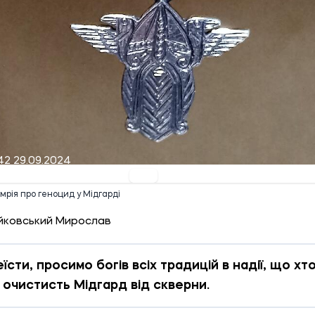
42 29.09.2024
 мрія про геноцид у Мідгарді
йковський Мирослав
еїсти, просимо богів всіх традицій в надії, що хт
і очистисть Мідгард від скверни.