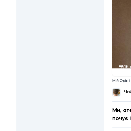
16:
Мій Одін і
Ча
Ми, ат
почує 