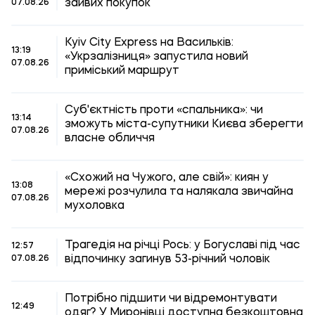
зайвих покупок
07.08.26
Kyiv City Express на Васильків:
13:19
«Укрзалізниця» запустила новий
07.08.26
приміський маршрут
Суб'єктність проти «спальника»: чи
13:14
зможуть міста-супутники Києва зберегти
07.08.26
власне обличчя
«Схожий на Чужого, але свій»: киян у
13:08
мережі розчулила та налякала звичайна
07.08.26
мухоловка
Трагедія на річці Рось: у Богуславі під час
12:57
відпочинку загинув 53-річний чоловік
07.08.26
Потрібно підшити чи відремонтувати
12:49
одяг? У Миронівці доступна безкоштовна