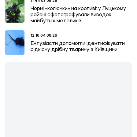
11:44 03.08.26
Чорні «колючки» на кропиві: у Луцькому
районі сфотографували виводок
майбутніх метеликів
12:16 04.08.26
Ентузіасти допомогли ідентифікувати
рідкісну дрібну тварину з Київщини