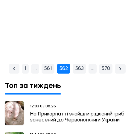
1
…
561
562
563
…
570
Топ за тиждень
12:03 03.08.26
На Прикарпатті знайшли рідкісний гриб,
занесений до Червоної книги України